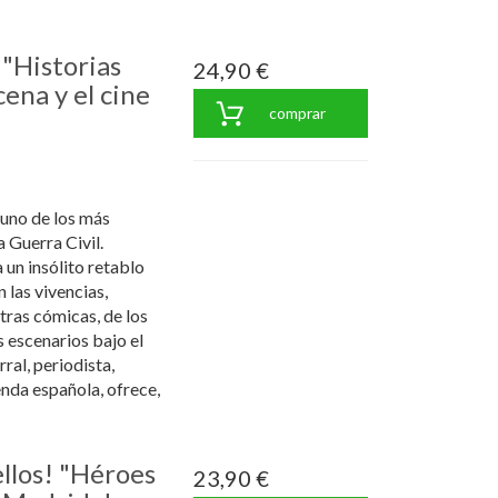
"Historias
24,90 €
ena y el cine
comprar
 uno de los más
 Guerra Civil.
un insólito retablo
 las vivencias,
tras cómicas, de los
s escenarios bajo el
ral, periodista,
enda española, ofrece,
llos! "Héroes
23,90 €