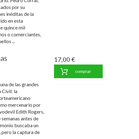
drid. Pedro Corral,
cados por su
es inéditas de la
ido en esta
e quince mil
nos o comerciantes,
llos ...
las
17,00 €
comprar
 una de las grandes
Civil: la
norteamericano
como mercenario por
 vodevil Edith Rogers,
e semanas antes de
rimonio buscaba un
 pero la captura de