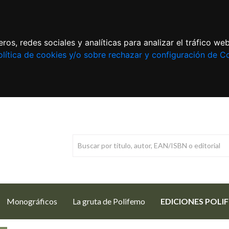
ros, redes sociales y analíticas para analizar el tráfico w
lítica de cookies y/o sobre rechazar y configuración de C
Monográficos
La gruta de Polifemo
EDICIONES POLI