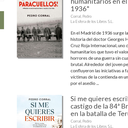
humanitarios en e
1936"
Corral, Pedro
La Esfera de los Libros S.L.
En el Madrid de 1936 surge 
historia del doctor Georges 
Cruz Roja Internacional, uno 
humanitarios que tuvo el valor
horrores de una guerra sin cu
brutal. Alrededor del joven pe
confluyeron las iniciativas a f
víctimas de la contienda en u
por el asedio ...
Si me quieres escri
castigo de la 84ª B
en la batalla de Ter
Corral, Pedro
La Esfera de los Libros S.L.