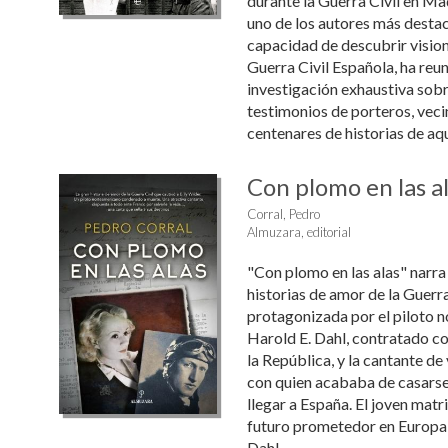
durante la Guerra Civil en Ma
uno de los autores más desta
capacidad de descubrir vision
Guerra Civil Española, ha reun
investigación exhaustiva sobr
testimonios de porteros, veci
centenares de historias de aque
Con plomo en las a
Corral, Pedro
Almuzara, editorial
"Con plomo en las alas" narra
historias de amor de la Guerra 
protagonizada por el piloto 
Harold E. Dahl, contratado 
la República, y la cantante de
con quien acababa de casars
llegar a España. El joven mat
futuro prometedor en Europa,
Dahl ...