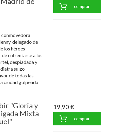
l Madrid de
comprar
la conmovedora
Henny, delegado de
de los héroes
 de enfrentarse a los
artel, despiadada y
diatra suizo
avor de todas las
na ciudad golpeada
bir "Gloria y
19,90 €
rigada Mixta
comprar
uel"