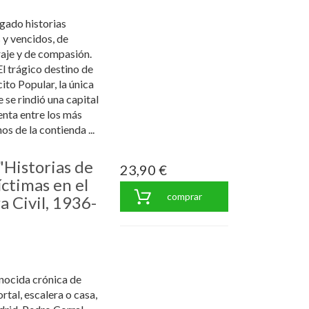
egado historias
 y vencidos, de
raje y de compasión.
El trágico destino de
ito Popular, la única
 se rindió una capital
enta entre los más
 de la contienda ...
"Historias de
23,90 €
íctimas en el
comprar
a Civil, 1936-
nocida crónica de
rtal, escalera o casa,