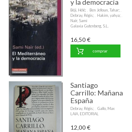
y la democracia
Béji, Hélé
;
Ben Jelloun, Tahar
;
Debray, Régis
;
Hakim, yahya
;
Naïr, Sami
Galaxia Gutenberg, S.L.
16,50 €
comprar
Santiago
Carrillo: Mañana
España
Debray, Régis
;
Gallo, Max
LAIA, EDITORIAL
12,00 €