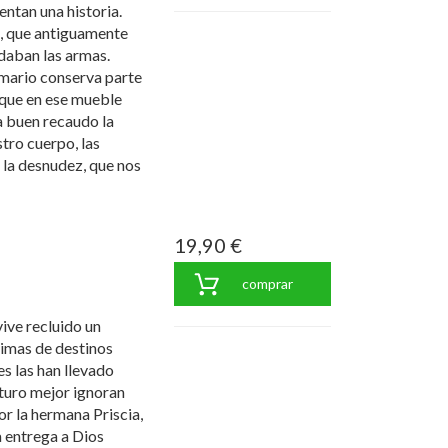
entan una historia.
o, que antiguamente
rdaban las armas.
mario conserva parte
orque en ese mueble
 buen recaudo la
tro cuerpo, las
 la desnudez, que nos
19,90 €
comprar
ive recluido un
timas de destinos
s las han llevado
uturo mejor ignoran
or la hermana Priscia,
a entrega a Dios