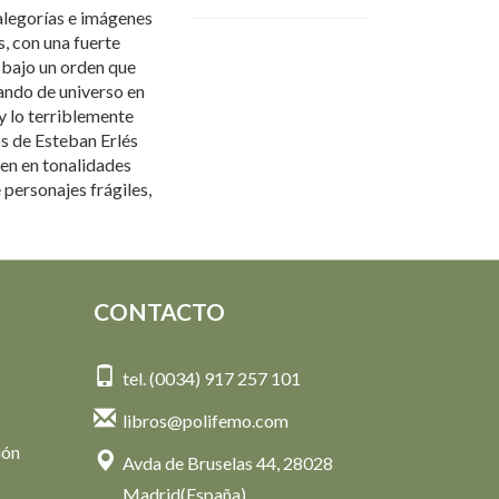
alegorías e imágenes
 con una fuerte
, bajo un orden que
tando de universo en
y lo terriblemente
os de Esteban Erlés
men en tonalidades
 personajes frágiles,
CONTACTO
tel. (0034) 917 257 101
libros@polifemo.com
ión
Avda de Bruselas 44, 28028
Madrid(España)