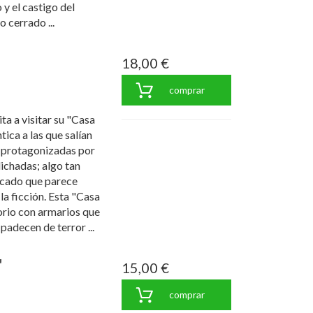
y el castigo del
 cerrado ...
18,00 €
comprar
ta a visitar su "Casa
ica a las que salían
s protagonizadas por
dichadas; algo tan
licado que parece
la ficción. Esta "Casa
rio con armarios que
padecen de terror ...
"
15,00 €
comprar