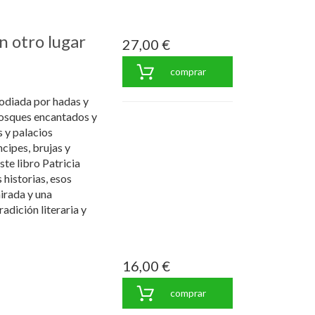
n otro lugar
27,00 €
comprar
todiada por hadas y
bosques encantados y
s y palacios
cipes, brujas y
ste libro Patricia
 historias, esos
irada y una
adición literaria y
16,00 €
comprar