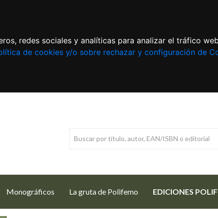
ros, redes sociales y analíticas para analizar el tráfico w
lítica de cookies y/o sobre rechazar y configuración de C
Monográficos
La gruta de Polifemo
EDICIONES POLI