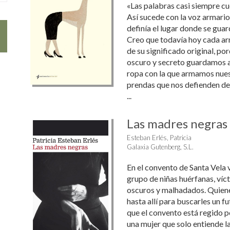
«Las palabras casi siempre cu
Así sucede con la voz armari
definía el lugar donde se gua
Creo que todavía hoy cada ar
de su significado original, p
oscuro y secreto guardamos a
ropa con la que armamos nues
prendas que nos defienden de
...
Las madres negras
Esteban Erlés, Patricia
Galaxia Gutenberg, S.L.
En el convento de Santa Vela v
grupo de niñas huérfanas, víc
oscuros y malhadados. Quiene
hasta allí para buscarles un f
que el convento está regido p
una mujer que solo entiende l