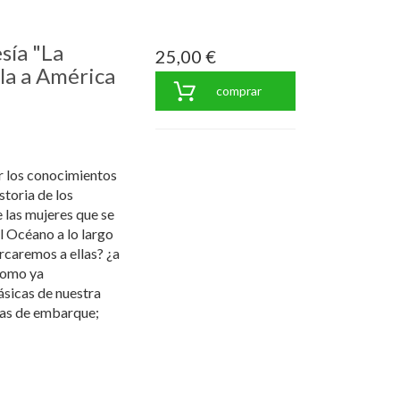
sía "La
25,00 €
la a América
comprar
r los conocimientos
istoria de los
 las mujeres que se
l Océano a lo largo
rcaremos a ellas? ¿a
Como ya
ásicas de nuestra
cias de embarque;