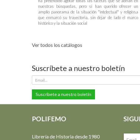
ha pretendido agotar todas las facetas que se abrían en
nuestras búsquedas, pero sí han querido ofrecer un
amplio panorama de la situación "intelectual" y religiosa
que enmarcó su trayectoria, sin dejar de lado el marco
histórico y la situación social
Ver todos los catálogos
Suscríbete a nuestro boletín
Suscríbete a nuestro boletín
POLIFEMO
SIGU
Librería de Historia desde 1980