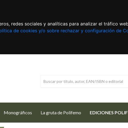
ros, redes sociales y analíticas para analizar el tráfico w
lítica de cookies y/o sobre rechazar y configuración de C
Monográficos
La gruta de Polifemo
EDICIONES POLI