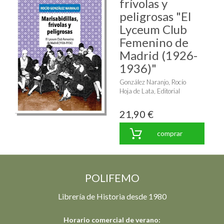
frívolas y
peligrosas "El
Lyceum Club
Femenino de
Madrid (1926-
1936)"
González Naranjo, Rocío
Hoja de Lata, Editorial
21,90 €
comprar
POLIFEMO
Librería de Historia desde 1980
Horario comercial de verano: