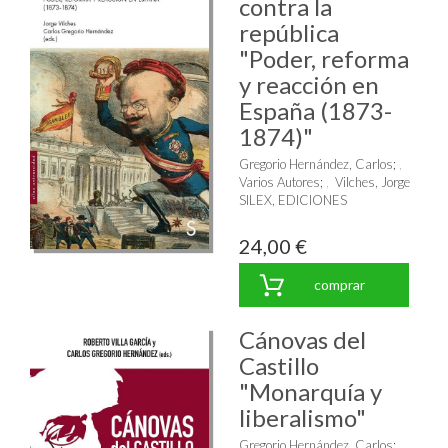
contra la
república
"Poder, reforma
y reacción en
España (1873-
1874)"
Gregorio Hernández, Carlos
;
Varios Autores
;
Vilches, Jorge
SILEX, EDICIONES
24,00 €
comprar
Cánovas del
Castillo
"Monarquía y
liberalismo"
Gregorio Hernández, Carlos
;