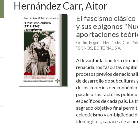
Hernández Carr, Aitor
El fascismo clásic
y sus epígonos "Nu
aportaciones teóri
Griffin, Roger
;
Hernández Carr, Ait
TECNOS, EDITORIAL S.A.
Al levantar la bandera de naci
renacida, los fascistas capita
procesos previos de nacionali
de desarrollo de subculturas y
de los imperios decimonónicos
paralelo, los factores político
específicos de cada país. La t
sagrado objetivo final permit
eclecticismo y ambigüedad de
ideológicos, capaces de asumir