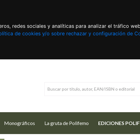
ros, redes sociales y analíticas para analizar el tráfico w
lítica de cookies y/o sobre rechazar y configuración de C
Monográficos
La gruta de Polifemo
EDICIONES POLI