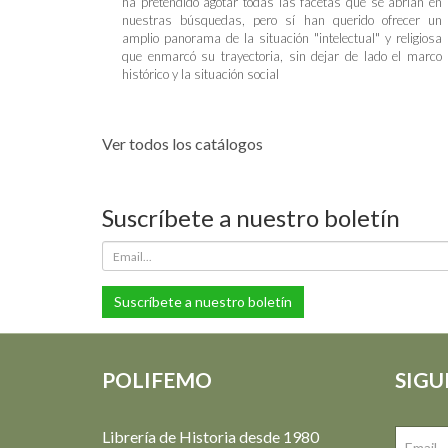
ha pretendido agotar todas las facetas que se abrían en
nuestras búsquedas, pero sí han querido ofrecer un
amplio panorama de la situación "intelectual" y religiosa
que enmarcó su trayectoria, sin dejar de lado el marco
histórico y la situación social
Ver todos los catálogos
Suscríbete a nuestro boletín
Suscríbete a nuestro boletín
POLIFEMO
SIGU
Librería de Historia desde 1980