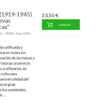
o (1919-1945)
23,50 €
evas
comprar
cas"
or
;
Mellón, Joan Antón
ón unificada y
lizaron todos los
zación de las masas y
 teorías al servicio
 y utilizaron, en
-culturales
ransversalidad del
ió un gran
 los contenidos
 ...