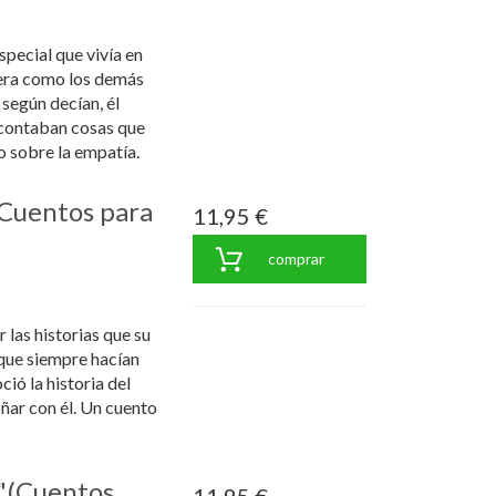
pecial que vivía en
o era como los demás
según decían, él
e contaban cosas que
o sobre la empatía.
(Cuentos para
11,95 €
comprar
 las historias que su
que siempre hacían
ció la historia del
ñar con él. Un cuento
a "(Cuentos