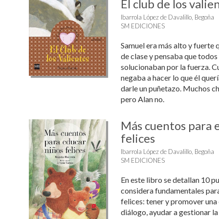
El club de los valie
Ibarrola López de Davalillo, Begoña
SM EDICIONES
Samuel era más alto y fuerte
de clase y pensaba que todos
solucionaban por la fuerza. 
negaba a hacer lo que él quer
darle un puñetazo. Muchos chi
pero Alan no.
Más cuentos para 
felices
Ibarrola López de Davalillo, Begoña
SM EDICIONES
En este libro se detallan 10 p
considera fundamentales para
felices: tener y promover una
diálogo, ayudar a gestionar la