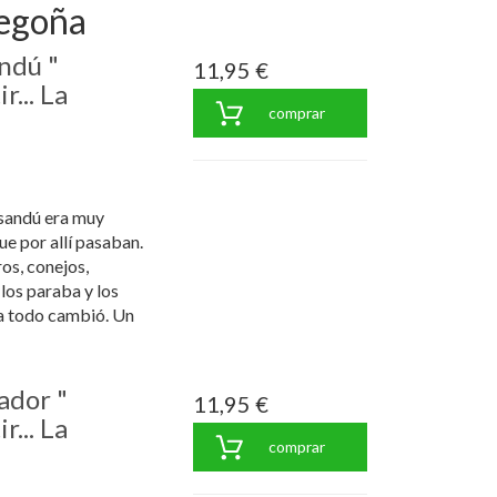
Begoña
ndú "
11,95 €
r... La
comprar
ysandú era muy
e por allí pasaban.
os, conejos,
 los paraba y los
ía todo cambió. Un
ador "
11,95 €
r... La
comprar