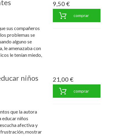
ntes
9,50 €
comprar
 que sus compañeros
 los problemas se
Cuando alguno se
ía, le amenazaba con
cos le tenían miedo,
educar niños
21,00 €
comprar
untos que la autora
 educar niños
 escucha afectiva y
 frustración, mostrar