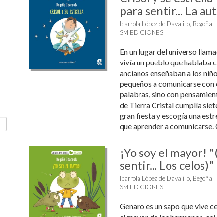
para sentir... La a
Ibarrola López de Davalillo, Begoña
SM EDICIONES
En un lugar del universo llama
vivía un pueblo que hablaba co
ancianos enseñaban a los niñ
pequeños a comunicarse con e
palabras, sino con pensamien
de Tierra Cristal cumplía siet
gran fiesta y escogía una estre
que aprender a comunicarse. Cr
¡Yo soy el mayor! 
sentir... Los celos)"
Ibarrola López de Davalillo, Begoña
SM EDICIONES
Genaro es un sapo que vive ce
el mayor de los hermanos, así 