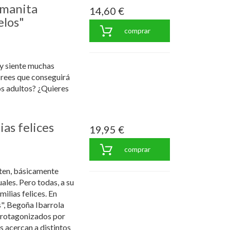
rmanita
14,60 €
elos"
comprar
 y siente muchas
rees que conseguirá
os adultos? ¿Quieres
as felices
19,95 €
comprar
sten, básicamente
ales. Pero todas, a su
ilias felices. En
s", Begoña Ibarrola
protagonizados por
s acercan a distintos