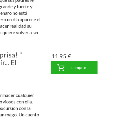
rande y fuerte y
Genaro no está
ero un día aparece el
cer realidad su
 quiere volver a ser
prisa! "
11,95 €
... El
comprar
n hacer cualquier
rviosos con ella.
excursión con la
a un mago. Un cuento