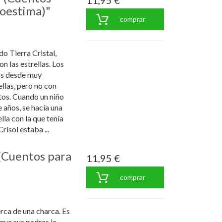
11,95 €
utoestima)"
comprar
do Tierra Cristal,
n las estrellas. Los
os desde muy
llas, pero no con
tos. Cuando un niño
e años, se hacía una
lla con la que tenía
isol estaba ...
"(Cuentos para
11,95 €
comprar
rca de una charca. Es
que sus padres le