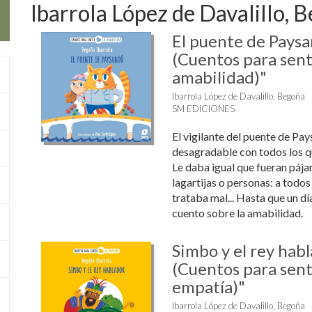
Ibarrola López de Davalillo, 
El puente de Paysa
(Cuentos para senti
amabilidad)"
Ibarrola López de Davalillo, Begoña
SM EDICIONES
El vigilante del puente de Pa
desagradable con todos los qu
Le daba igual que fueran pájar
lagartijas o personas: a todos
trataba mal... Hasta que un d
cuento sobre la amabilidad.
Simbo y el rey habl
(Cuentos para senti
empatía)"
Ibarrola López de Davalillo, Begoña