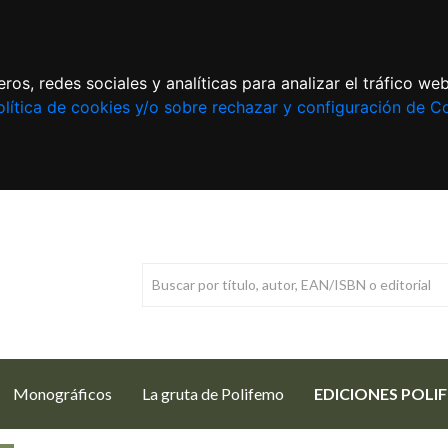
ros, redes sociales y analíticas para analizar el tráfico w
lítica de cookies y/o sobre rechazar y configuración de C
Monográficos
La gruta de Polifemo
EDICIONES POLI