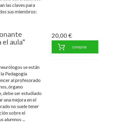
an las claves para
odos sus miembros:
ionante
20,00 €
el aula"
comprar
 neurólogos se están
 la Pedagogía
ncer al profesorado
mnos, órgano
e, debe ser estudiado
r una mejora en el
rado no suele tener
ción sobre el
s alumnos ...