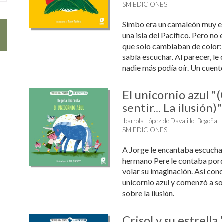
SM EDICIONES
Simbo era un camaleón muy es
una isla del Pacífico. Pero n
que solo cambiaban de color: 
sabía escuchar. Al parecer, l
nadie más podía oír. Un cuent
El unicornio azul "
sentir... La ilusión)"
Ibarrola López de Davalillo, Begoña
SM EDICIONES
A Jorge le encantaba escuchar
hermano Pere le contaba por
volar su imaginación. Así cono
unicornio azul y comenzó a so
sobre la ilusión.
Crisol y su estrell