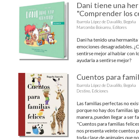
Dani tiene una he
"Comprender los c
Ibarrola López de Davalillo, Begoña
Marcombo Boixareu, Editores
Dani ha tenido una hermanita
emociones desagradables. ¿C
sentirse mejor al hablar con l
ayudarla a sentirse mejor?
Cuentos para famili
Ibarrola López de Davalillo, Begoña
Destino, Ediciones
Las familias perfectas no exi
porque no hay dos familias igu
manera, pueden llegar a ser fam
"Cuentos para familias felice
nos presenta veinte cuentos 
toda clase de animales que no