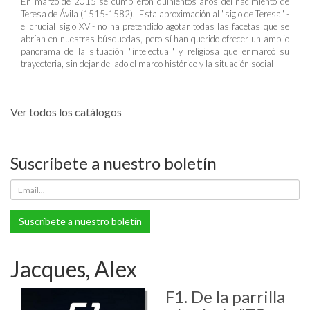
En marzo de 2015 se cumplieron quinientos años del nacimiento de
Teresa de Ávila (1515-1582). Esta aproximación al "siglo de Teresa" -
el crucial siglo XVI- no ha pretendido agotar todas las facetas que se
abrían en nuestras búsquedas, pero sí han querido ofrecer un amplio
panorama de la situación "intelectual" y religiosa que enmarcó su
trayectoria, sin dejar de lado el marco histórico y la situación social
Ver todos los catálogos
Suscríbete a nuestro boletín
Suscríbete a nuestro boletín
Jacques, Alex
F1. De la parrilla