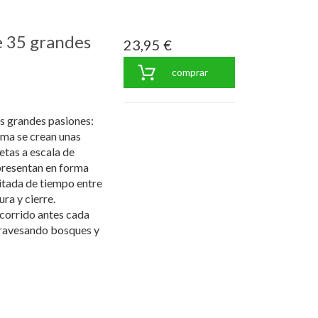
e 35 grandes
23,95 €
comprar
os grandes pasiones:
rma se crean unas
etas a escala de
presentan en forma
itada de tiempo entre
ura y cierre.
ecorrido antes cada
atravesando bosques y