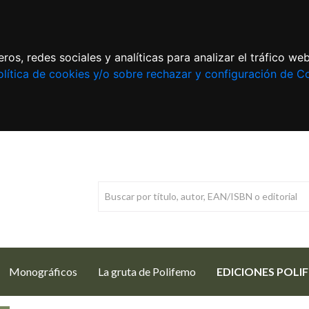
ros, redes sociales y analíticas para analizar el tráfico w
lítica de cookies y/o sobre rechazar y configuración de C
Monográficos
La gruta de Polifemo
EDICIONES POLI