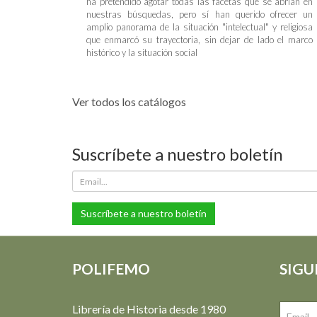
ha pretendido agotar todas las facetas que se abrían en
nuestras búsquedas, pero sí han querido ofrecer un
amplio panorama de la situación "intelectual" y religiosa
que enmarcó su trayectoria, sin dejar de lado el marco
histórico y la situación social
Ver todos los catálogos
Suscríbete a nuestro boletín
Suscríbete a nuestro boletín
POLIFEMO
SIGU
Librería de Historia desde 1980