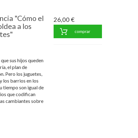
ancia "Cómo el
26,00 €
ldea a los
comprar
tes"
 que sus hijos queden
ía, el plan de
n. Pero los juguetes,
y los barrios en los
u tiempo son igual de
ios que codifican
deas cambiantes sobre