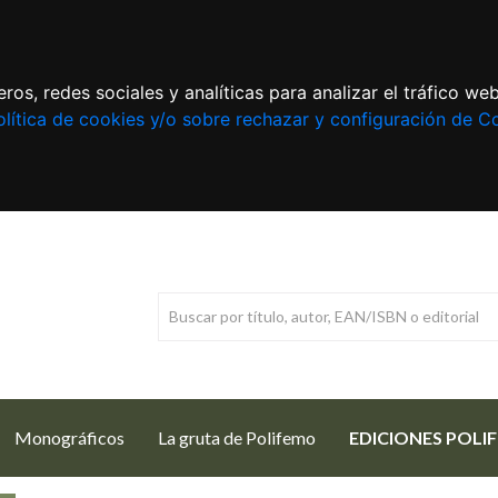
ros, redes sociales y analíticas para analizar el tráfico w
lítica de cookies y/o sobre rechazar y configuración de C
Monográficos
La gruta de Polifemo
EDICIONES POLI