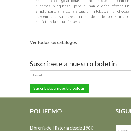
ha pretendido agotar todas las facetas que se abrían en
nuestras búsquedas, pero sí han querido ofrecer un
amplio panorama de la situación "intelectual" y religiosa
que enmarcó su trayectoria, sin dejar de lado el marco
histórico y la situación social
Ver todos los catálogos
Suscríbete a nuestro boletín
Suscríbete a nuestro boletín
POLIFEMO
SIGU
Librería de Historia desde 1980