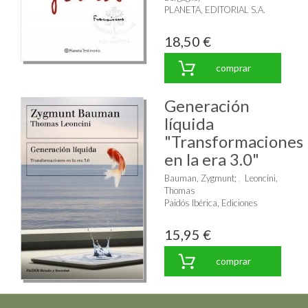
PLANETA, EDITORIAL S.A.
18,50 €
comprar
Generación
líquida
"Transformaciones
en la era 3.0"
Bauman, Zygmunt
;
Leoncini,
Thomas
Paidós Ibérica, Ediciones
15,95 €
comprar