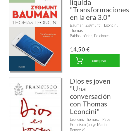
líquida
"Transformaciones
en la era 3.0"
Bauman, Zygmunt
;
Leoncini,
Thomas
Paidós Ibérica, Ediciones
14,50 €
comprar
Dios es joven
"Una
conversación
con Thomas
Leoncini"
Leoncini, Thomas
;
Papa
Francisco (Jorge Mario
Bergoglio)