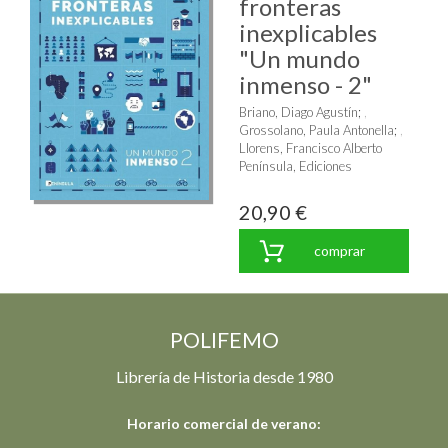
fronteras
inexplicables
"Un mundo
inmenso - 2"
Briano, Diago Agustín
;
Grossolano, Paula Antonella
;
Llorens, Francisco Alberto
Península, Ediciones
20,90 €
comprar
POLIFEMO
Librería de Historia desde 1980
Horario comercial de verano: