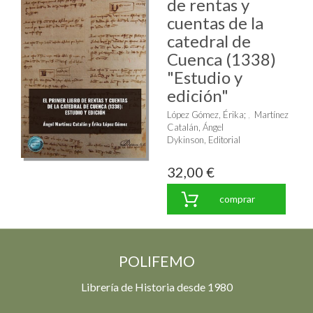
de rentas y
cuentas de la
catedral de
Cuenca (1338)
"Estudio y
edición"
López Gómez, Érika
;
Martínez
Catalán, Ángel
Dykinson, Editorial
32,00 €
comprar
POLIFEMO
Librería de Historia desde 1980