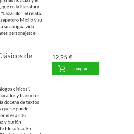
, que en la literatura
Lazarillo"; el relato,
 zapatero Micilo y su
a su antigua vida
nes personajes; el
Clásicos de
12,95 €
comprar
álogos cínicos",
arador y traductor
ia docena de textos
s que se puede
r el espíritu
z y burlón
e filosófica. En