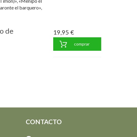
Timón)», «Menipo el
aronte el barquero»,
no de
19,95 €
comprar
CONTACTO