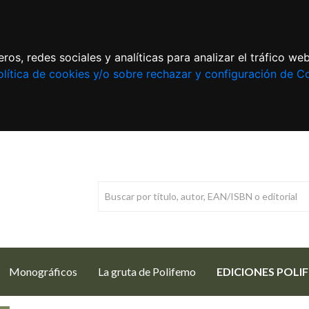
ros, redes sociales y analíticas para analizar el tráfico w
lítica de cookies y/o sobre rechazar y configuración de C
Monográficos
La gruta de Polifemo
EDICIONES POLI