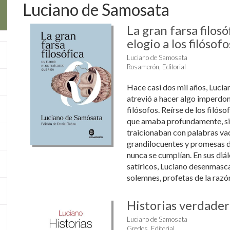
Luciano de Samosata
La gran farsa filosó
elogio a los filósof
Luciano de Samosata
Rosamerón, Editorial
Hace casi dos mil años, Luci
atrevió a hacer algo imperdona
filósofos. Reírse de los filósof
que amaba profundamente, sin
traicionaban con palabras vac
grandilocuentes y promesas d
nunca se cumplían. En sus diál
satíricos, Luciano desenmasc
solemnes, profetas de la razón
Historias verdader
Luciano de Samosata
Gredos, Editorial