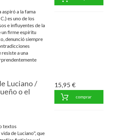
aspiró a la fama
C.) es uno de los
os e influyentes de la
 un firme espíritu
ico, denunció siempre
 contradicciones
 resiste a una
 sorprendentemente
de Luciano /
15,95 €
sueño o el
comprar
o textos
 vida de Luciano", que
afías ficticias y el