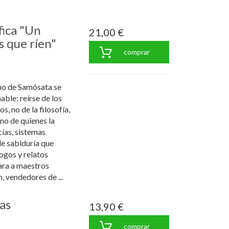
fica "Un
21,00 €
os que ríen"
comprar
ano de Samósata se
ble: reírse de los
os, no de la filosofía,
o de quienes la
ías, sistemas
e sabiduría que
ogos y relatos
ara a maestros
, vendedores de ...
as
13,90 €
comprar