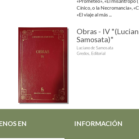
«Prometeo», «El misántropo (
Cínico, o la Necromancia», «C
«El viaje al más ...
Obras - IV "(Lucia
Samosata)"
Luciano de Samosata
Gredos, Editorial
ENOS EN
INFORMACIÓN