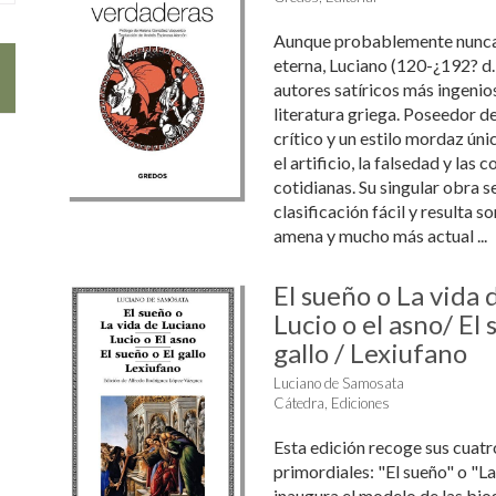
Aunque probablemente nunca 
eterna, Luciano (120-¿192? d. 
autores satíricos más ingenios
literatura griega. Poseedor de
crítico y un estilo mordaz ún
el artificio, la falsedad y las
cotidianas. Su singular obra se
clasificación fácil y resulta
amena y mucho más actual ...
El sueño o La vida 
Lucio o el asno/ El 
gallo / Lexiufano
Luciano de Samosata
Cátedra, Ediciones
Esta edición recoge sus cuatr
primordiales: "El sueño" o "La
inaugura el modelo de las biogr