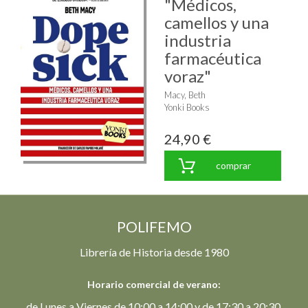
"Médicos,
camellos y una
industria
farmacéutica
voraz"
Macy, Beth
Yonki Books
24,90 €
comprar
POLIFEMO
Librería de Historia desde 1980
Horario comercial de verano:
de Lunes a Viernes de 10:00 a 14:00 y de 17:30 a 20:30.