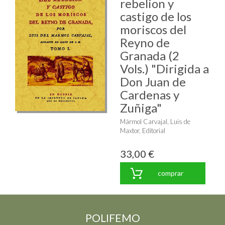
rebelion y
castigo de los
moriscos del
Reyno de
Granada (2
Vols.) "Dirigida a
Don Juan de
Cardenas y
Zuñiga"
Mármol Carvajal, Luis de
Maxtor, Editorial
33,00 €
comprar
POLIFEMO