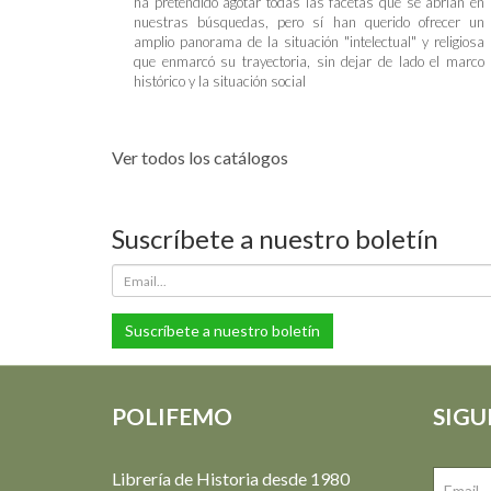
ha pretendido agotar todas las facetas que se abrían en
nuestras búsquedas, pero sí han querido ofrecer un
amplio panorama de la situación "intelectual" y religiosa
que enmarcó su trayectoria, sin dejar de lado el marco
histórico y la situación social
Ver todos los catálogos
Suscríbete a nuestro boletín
Suscríbete a nuestro boletín
POLIFEMO
SIGU
Librería de Historia desde 1980