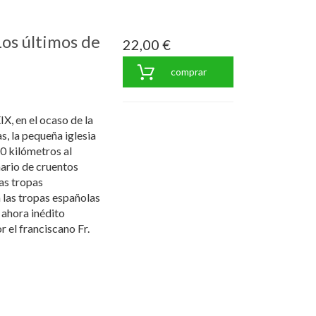
Los últimos de
22,00 €
comprar
IX, en el ocaso de la
s, la pequeña iglesia
40 kilómetros al
ario de cruentos
as tropas
n las tropas españolas
a ahora inédito
r el franciscano Fr.