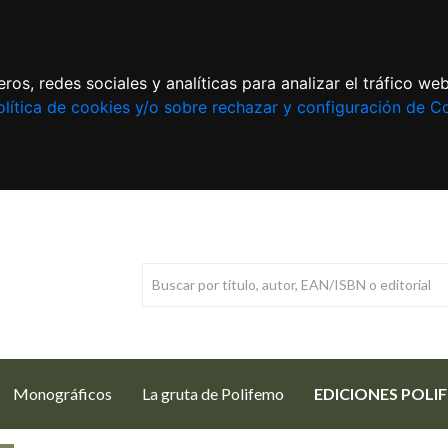
ros, redes sociales y analíticas para analizar el tráfico w
lítica de cookies y/o sobre rechazar y configuración de C
Monográficos
La gruta de Polifemo
EDICIONES POLI