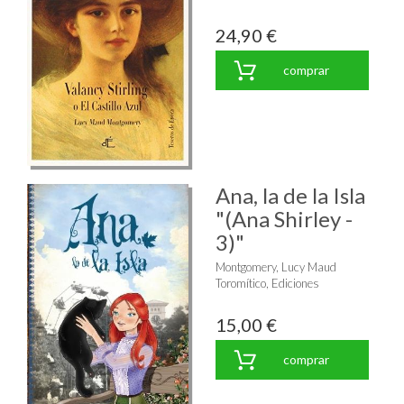
24,90 €
comprar
Ana, la de la Isla
"(Ana Shirley -
3)"
Montgomery, Lucy Maud
Toromítico, Ediciones
15,00 €
comprar