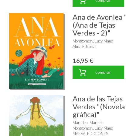
comprar
Ana de Avonlea "
(Ana de Tejas
Verdes - 2)"
Montgomery, Lucy Maud
Alma Editorial
16,95 €
comprar
Ana de las Tejas
Verdes "(Novela
gráfica)"
Marsden, Mariah
;
Montgomery, Lucy Maud
MAEVA, EDICIONES