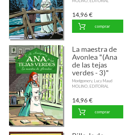
MOLINO, EDITORIAL
14,96 €
comprar
La maestra de
Avonlea "(Ana
de las tejas
verdes - 3)"
Montgomery, Lucy Maud
MOLINO, EDITORIAL
14,96 €
comprar