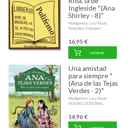
Rilla, la de
Ingleside "(Ana
Shirley - 8)"
Montgomery, Lucy Maud
Toromítico, Ediciones
16,95 €
comprar
Una amistad
para siempre "
(Ana de las Tejas
Verdes - 2)"
Montgomery, Lucy Maud
MOLINO, EDITORIAL
14,96 €
comprar