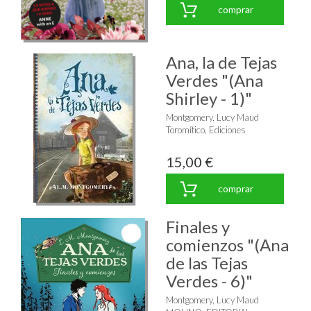
comprar
Ana, la de Tejas
Verdes "(Ana
Shirley - 1)"
Montgomery, Lucy Maud
Toromítico, Ediciones
15,00 €
comprar
Finales y
comienzos "(Ana
de las Tejas
Verdes - 6)"
Montgomery, Lucy Maud