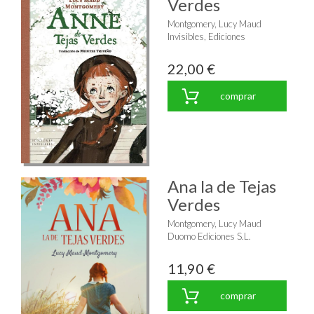
Verdes
Montgomery, Lucy Maud
Invisibles, Ediciones
22,00 €
comprar
Ana la de Tejas
Verdes
Montgomery, Lucy Maud
Duomo Ediciones S.L.
11,90 €
comprar