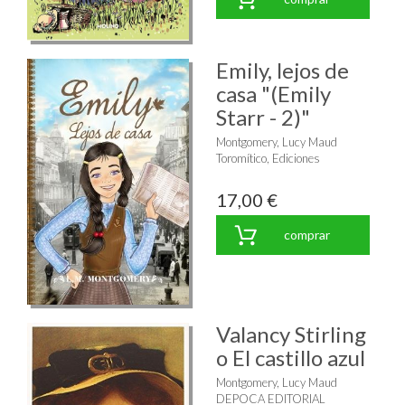
Emily, lejos de
casa "(Emily
Starr - 2)"
Montgomery, Lucy Maud
Toromítico, Ediciones
17,00 €
comprar
Valancy Stirling
o El castillo azul
Montgomery, Lucy Maud
DEPOCA EDITORIAL