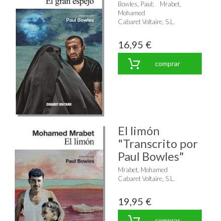
Bowles, Paul
;
Mrabet,
Mohamed
Cabaret Voltaire, S.L.
16,95 €
comprar
El limón
"Transcrito por
Paul Bowles"
Mrabet, Mohamed
Cabaret Voltaire, S.L.
19,95 €
comprar