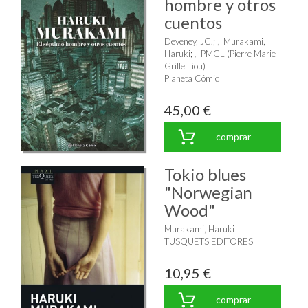
hombre y otros
cuentos
Deveney, JC.
;
Murakami,
Haruki
;
PMGL (Pierre Marie
Grille Liou)
Planeta Cómic
45,00 €
comprar
Tokio blues
"Norwegian
Wood"
Murakami, Haruki
TUSQUETS EDITORES
10,95 €
comprar