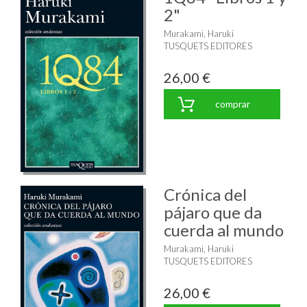
2"
Murakami, Haruki
TUSQUETS EDITORES
26,00 €
comprar
Crónica del
pájaro que da
cuerda al mundo
Murakami, Haruki
TUSQUETS EDITORES
26,00 €