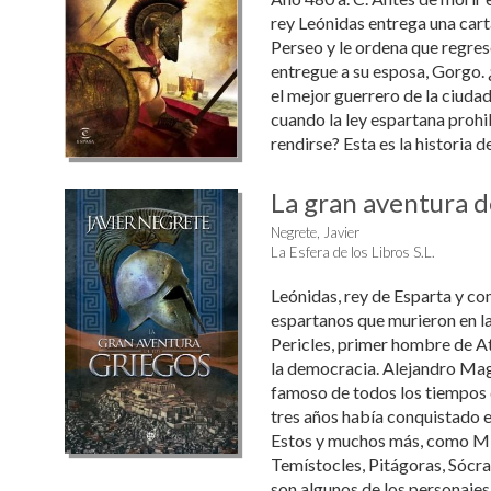
rey Leónidas entrega una carta
Perseo y le ordena que regrese
entregue a su esposa, Gorgo.
el mejor guerrero de la ciudad
cuando la ley espartana prohib
rendirse? Esta es la historia d
La gran aventura d
Negrete, Javier
La Esfera de los Libros S.L.
Leónidas, rey de Esparta y c
espartanos que murieron en l
Pericles, primer hombre de 
la democracia. Alejandro Mag
famoso de todos los tiempos q
tres años había conquistado e
Estos y muchos más, como Mi
Temístocles, Pitágoras, Sócr
son algunos de los personajes .