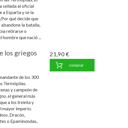
 sellada al oficial
 a Esparta y se la
 ¿Por qué decide que
 abandone la batalla,
ía retirarse o
el hombre que nació ...
e los griegos
21,90 €
comprar
omandante de los 300
as Termópilas.
Atenas y campeón de
no, el general más
ue a los treinta y
l mayor imperio.
nos, Dracón,
ates o Epaminondas,
..