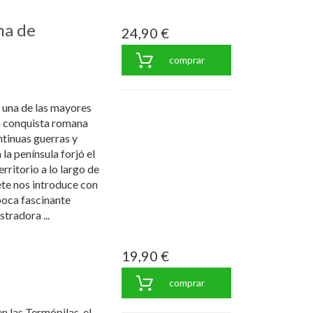
na de
24,90 €
comprar
de una de las mayores
a conquista romana
tinuas guerras y
la península forjó el
erritorio a lo largo de
ete nos introduce con
poca fascinante
tradora ...
19,90 €
comprar
n las Termópilas, el