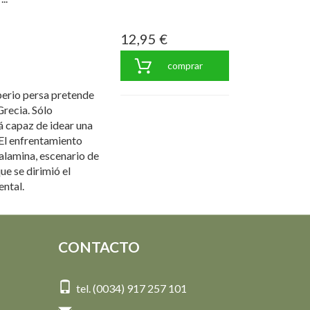
12,95 €
comprar
mperio persa pretende
Grecia. Sólo
rá capaz de idear una
 El enfrentamiento
Salamina, escenario de
ue se dirimió el
ental.
CONTACTO
tel. (0034) 917 257 101