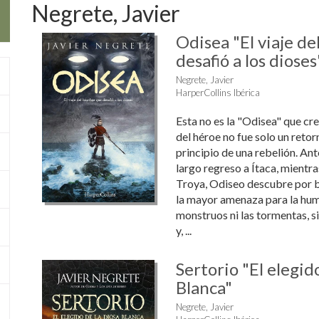
Negrete, Javier
Odisea "El viaje d
desafió a los dioses
Negrete, Javier
HarperCollins Ibérica
Esta no es la "Odisea" que cre
del héroe no fue solo un retorn
principio de una rebelión. An
largo regreso a Ítaca, mientra
Troya, Odiseo descubre por b
la mayor amenaza para la hum
monstruos ni las tormentas, s
y, ...
Sertorio "El elegid
Blanca"
Negrete, Javier