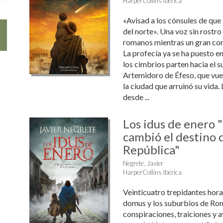
HarperCollins Ibérica
«Avisad a los cónsules de que
del norte». Una voz sin rostro 
romanos mientras un gran come
La profecía ya se ha puesto en 
los cimbrios parten hacia el s
Artemidoro de Éfeso, que vue
la ciudad que arruinó su vida
desde ...
Los idus de enero "
cambió el destino d
República"
Negrete, Javier
HarperCollins Ibérica
Veinticuatro trepidantes horas 
domus y los suburbios de Ro
conspiraciones, traiciones y a