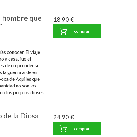
el hombre que
18,90 €
"
comprar
ías conocer. El viaje
o a casa, fue el
tes de emprender su
s la guerra arde en
oca de Aquiles que
anidad no son los
ino los propios dioses
o de la Diosa
24,90 €
comprar