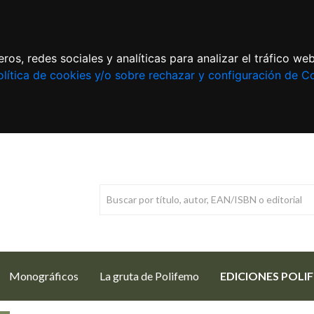
ros, redes sociales y analíticas para analizar el tráfico w
lítica de cookies y/o sobre rechazar y configuración de C
Monográficos
La gruta de Polifemo
EDICIONES POLI