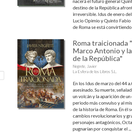
nacerá el futuro general Quint
destino de la República afron
irreversible. Idus de enero de
Lucio Opimio y Quinto Fabio
de Roma se está convirtiendo 
Roma traicionada "
Marco Antonio y la
de la República"
Negrete, Javier
La Esfera de los Libros S.L.
En los Idus de marzo del 44 a.C
asesinado. Su muerte, señalad
un volcán y la aparición de un
periodo más convulso y al mi
de la historia de Roma. En él 
cambios revolucionarios y gr
personajes antagónicos, Octa
pugnarían por conquistar el ...