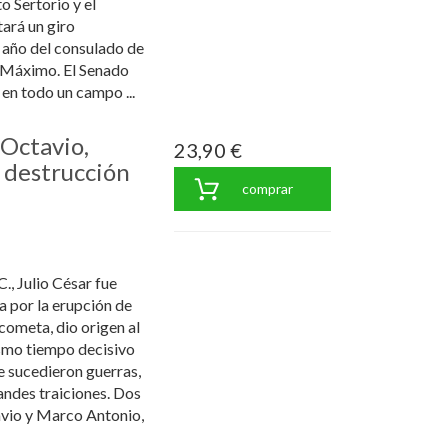
o Sertorio y el
tará un giro
l año del consulado de
 Máximo. El Senado
en todo un campo ...
Octavio,
23,90 €
 destrucción
comprar
., Julio César fue
a por la erupción de
 cometa, dio origen al
smo tiempo decisivo
se sucedieron guerras,
andes traiciones. Dos
vio y Marco Antonio,