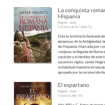
La conquista roma
Hispania
Negrete, Javier
La Esfera de los Libros S.L.
Esta es la historia ilustrada 
epopeyas de la Antigüedad, l
de Hispania. Marcada por con
conjuras, la llegada de Roma a 
carácter y el destino de este t
sucesivos siglos. Javier Negr
su habitual maestría en una é
apoyado por la reconocida ilus
El espartano
Negrete, Javier
Espasa-Calpe, S.A.
Año 480 a. C. Antes de morir e