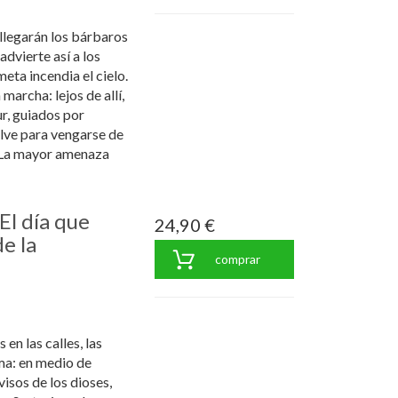
 llegarán los bárbaros
advierte así a los
ta incendia el cielo.
marcha: lejos de allí,
ur, guiados por
lve para vengarse de
. La mayor amenaza
El día que
24,90 €
e la
comprar
en las calles, las
ma: en medio de
visos de los dioses,