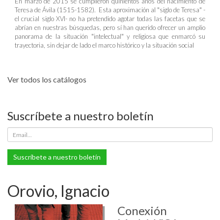
En marzo de 2015 se cumplieron quinientos años del nacimiento de
Teresa de Ávila (1515-1582). Esta aproximación al "siglo de Teresa" -
el crucial siglo XVI- no ha pretendido agotar todas las facetas que se
abrían en nuestras búsquedas, pero sí han querido ofrecer un amplio
panorama de la situación "intelectual" y religiosa que enmarcó su
trayectoria, sin dejar de lado el marco histórico y la situación social
Ver todos los catálogos
Suscríbete a nuestro boletín
Suscríbete a nuestro boletín
Orovio, Ignacio
Conexión