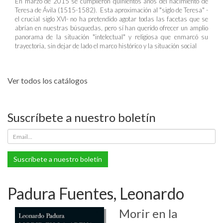
En marzo de 2015 se cumplieron quinientos años del nacimiento de
Teresa de Ávila (1515-1582). Esta aproximación al "siglo de Teresa" -
el crucial siglo XVI- no ha pretendido agotar todas las facetas que se
abrían en nuestras búsquedas, pero sí han querido ofrecer un amplio
panorama de la situación "intelectual" y religiosa que enmarcó su
trayectoria, sin dejar de lado el marco histórico y la situación social
Ver todos los catálogos
Suscríbete a nuestro boletín
Suscríbete a nuestro boletín
Padura Fuentes, Leonardo
Morir en la