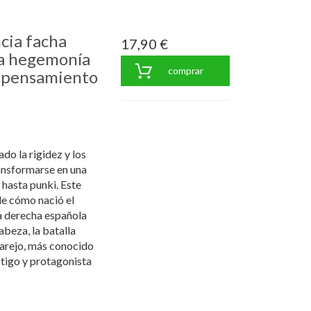
cia facha
17,90 €
la hegemonía
comprar
el pensamiento
o la rigidez y los
ansformarse en una
 hasta punki. Este
de cómo nació el
la derecha española
abeza, la batalla
 Parejo, más conocido
tigo y protagonista