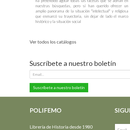
ha pretendido agotar todas las facetas que se abrían en
nuestras búsquedas, pero sí han querido ofrecer un
amplio panorama de la situación "intelectual" y religiosa
que enmarcó su trayectoria, sin dejar de lado el marco
histórico y la situación social
Ver todos los catálogos
Suscríbete a nuestro boletín
Suscríbete a nuestro boletín
POLIFEMO
SIGU
Librería de Historia desde 1980