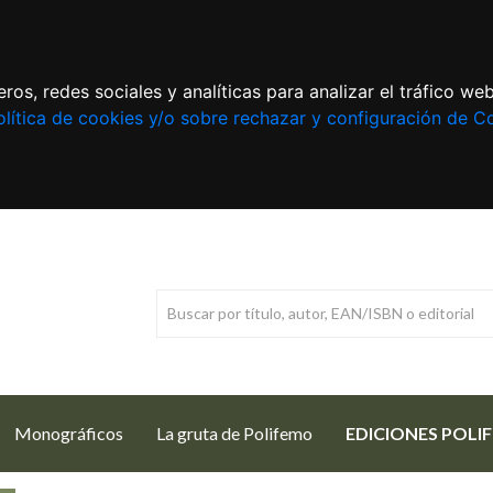
ros, redes sociales y analíticas para analizar el tráfico w
lítica de cookies y/o sobre rechazar y configuración de C
Monográficos
La gruta de Polifemo
EDICIONES POLI