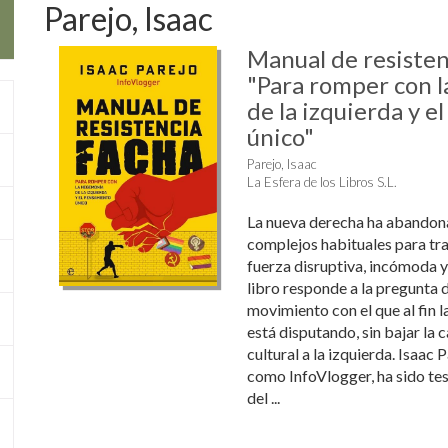
Parejo, Isaac
Manual de resisten
"Para romper con 
de la izquierda y 
único"
Parejo, Isaac
La Esfera de los Libros S.L.
La nueva derecha ha abandonad
complejos habituales para tr
fuerza disruptiva, incómoda y
libro responde a la pregunta 
movimiento con el que al fin 
está disputando, sin bajar la c
cultural a la izquierda. Isaac
como InfoVlogger, ha sido tes
del ...