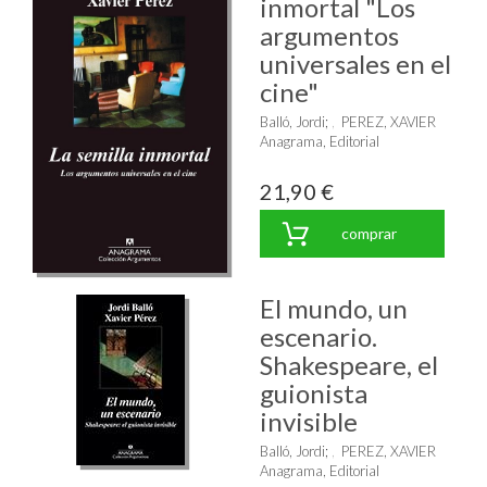
inmortal "Los
argumentos
universales en el
cine"
Balló, Jordi
;
PEREZ, XAVIER
Anagrama, Editorial
21,90 €
comprar
El mundo, un
escenario.
Shakespeare, el
guionista
invisible
Balló, Jordi
;
PEREZ, XAVIER
Anagrama, Editorial