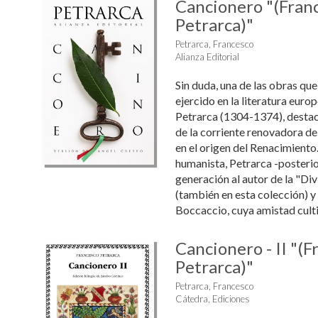
Cancionero "(Fran
Petrarca)"
Petrarca, Francesco
Alianza Editorial
Sin duda, una de las obras que
ejercido en la literatura euro
Petrarca (1304-1374), desta
de la corriente renovadora del
en el origen del Renacimiento
humanista, Petrarca -posterio
generación al autor de la "Di
(también en esta colección) 
Boccaccio, cuya amistad cultiv
Cancionero - II "(F
Petrarca)"
Petrarca, Francesco
Cátedra, Ediciones