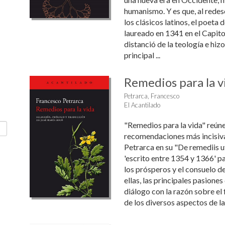
humanismo. Y es que, al redesc
los clásicos latinos, el poeta 
laureado en 1341 en el Capito
distanció de la teología e hiz
principal ...
Remedios para la v
Petrarca, Francesco
El Acantilado
"Remedios para la vida" reúne 
recomendaciones más incisiv
Petrarca en su "De remediis 
'escrito entre 1354 y 1366' p
los prósperos y el consuelo d
ellas, las principales pasione
diálogo con la razón sobre el 
de los diversos aspectos de la .