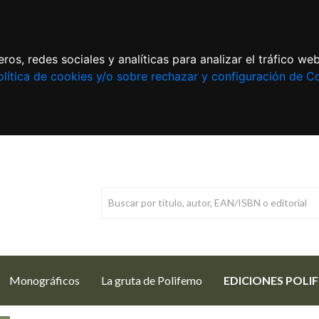
ros, redes sociales y analíticas para analizar el tráfico w
lítica de cookies y/o sobre rechazar y configuración de C
Monográficos
La gruta de Polifemo
EDICIONES POLI