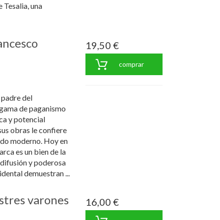
Tesalia, una
rancesco
19,50 €
comprar
 padre del
lgama de paganismo
ica y potencial
s obras le confiere
cado moderno. Hoy en
rca es un bien de la
 difusión y poderosa
cidental demuestran ...
ustres varones
16,00 €