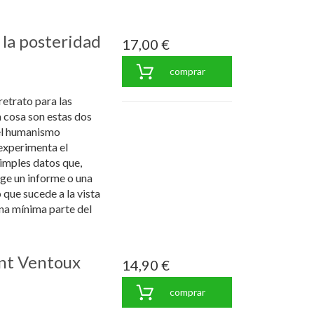
a la posteridad
17,00 €
comprar
retrato para las
 cosa son estas dos
del humanismo
 experimenta el
simples datos que,
ge un informe o una
 que sucede a la vista
na mínima parte del
ont Ventoux
14,90 €
comprar