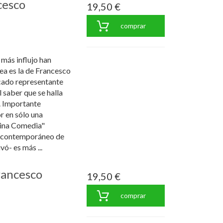
cesco
19,50 €
comprar
 más influjo han
pea es la de Francesco
cado representante
 saber que se halla
. Importante
r en sólo una
vina Comedia"
y contemporáneo de
ó- es más ...
rancesco
19,50 €
comprar