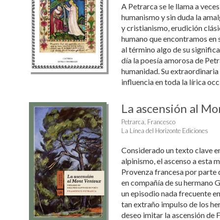
A Petrarca se le llama a veces
humanismo y sin duda la ama
y cristianismo, erudición clás
humano que encontramos en su
al término algo de su signifi
día la poesía amorosa de Petra
humanidad. Su extraordinaria
influencia en toda la lírica oc
La ascensión al M
Petrarca, Francesco
La Línea del Horizonte Ediciones
Considerado un texto clave en 
alpinismo, el ascenso a esta 
Provenza francesa por parte 
en compañía de su hermano G
un episodio nada frecuente en
tan extraño impulso de los h
deseo imitar la ascensión de F