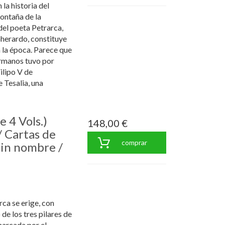
la historia del
montaña de la
del poeta Petrarca,
herardo, constituye
 la época. Parece que
ermanos tuvo por
ilipo V de
Tesalia, una
e 4 Vols.)
148,00 €
/ Cartas de
comprar
sin nombre /
arca se erige, con
e los tres pilares de
marcada por el