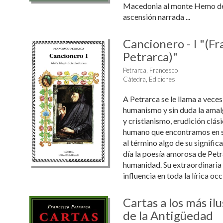
Macedonia al monte Hemo de 
ascensión narrada ...
Cancionero - I "(F
Petrarca)"
Petrarca, Francesco
Cátedra, Ediciones
A Petrarca se le llama a veces
humanismo y sin duda la ama
y cristianismo, erudición clás
humano que encontramos en su
al término algo de su signifi
día la poesía amorosa de Petra
humanidad. Su extraordinaria
influencia en toda la lírica oc
Cartas a los más il
de la Antigüedad