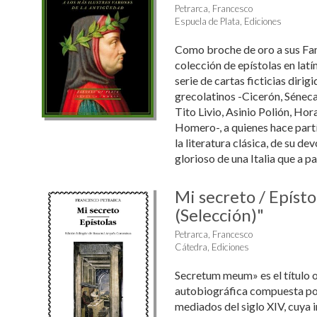
Petrarca, Francesco
Espuela de Plata, Ediciones
Como broche de oro a sus Fa
colección de epístolas en latí
serie de cartas ficticias dirig
grecolatinos -Cicerón, Séneca,
Tito Livio, Asinio Polión, Hora
Homero-, a quienes hace part
la literatura clásica, de su de
glorioso de una Italia que a pa
Mi secreto / Epísto
(Selección)"
Petrarca, Francesco
Cátedra, Ediciones
Secretum meum» es el título o
autobiográfica compuesta po
mediados del siglo XIV, cuya 