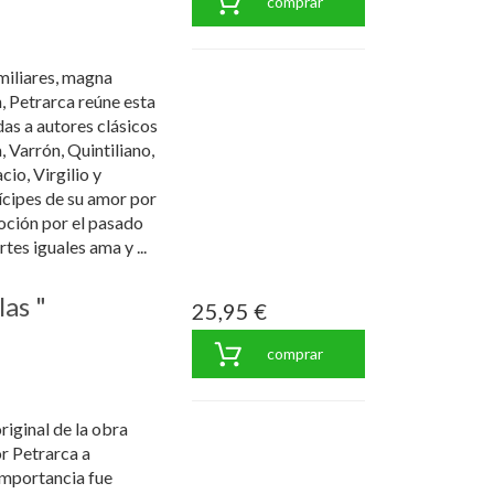
comprar
miliares, magna
n, Petrarca reúne esta
idas a autores clásicos
 Varrón, Quintiliano,
cio, Virgilio y
ícipes de su amor por
voción por el pasado
rtes iguales ama y ...
las "
25,95 €
comprar
riginal de la obra
r Petrarca a
importancia fue