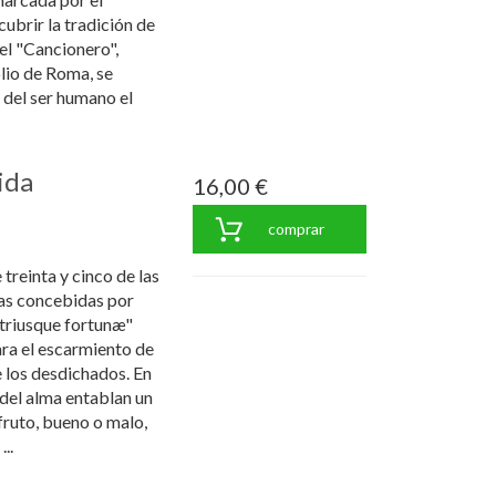
ubrir la tradición de
del "Cancionero",
lio de Roma, se
o del ser humano el
ida
16,00 €
comprar
treinta y cinco de las
as concebidas por
utriusque fortunæ"
ara el escarmiento de
e los desdichados. En
s del alma entablan un
fruto, bueno o malo,
..