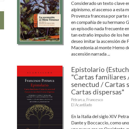
Considerado un texto clave en 
alpinismo, el ascenso a esta 
Provenza francesa por parte 
en compañía de su hermano G
un episodio nada frecuente en
tan extraño impulso de los h
deseo imitar la ascensión de F
Macedonia al monte Hemo de 
ascensión narrada ...
Epistolario (Estuch
"Cartas familiares 
senectud / Cartas 
Cartas dispersas"
Petrarca, Francesco
El Acantilado
En la Italia del siglo XIV Petr
Dante y Boccaccio, como uno d
una nueva era en Occidente, 