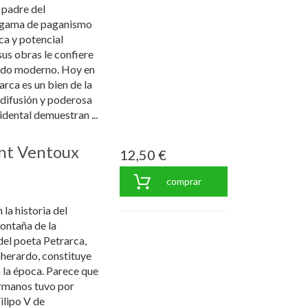
 padre del
lgama de paganismo
ica y potencial
s obras le confiere
cado moderno. Hoy en
rca es un bien de la
 difusión y poderosa
cidental demuestran ...
ont Ventoux
12,50 €
comprar
la historia del
montaña de la
del poeta Petrarca,
herardo, constituye
 la época. Parece que
ermanos tuvo por
ilipo V de