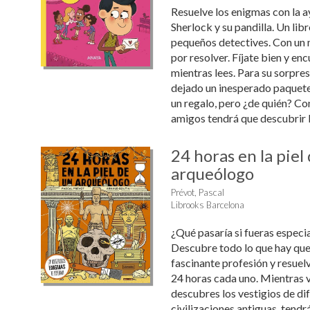
Resuelve los enigmas con la 
Sherlock y su pandilla. Un lib
pequeños detectives. Con un 
por resolver. Fíjate bien y en
mientras lees. Para su sorpres
dejado un inesperado paquete
un regalo, pero ¿de quién? Co
amigos tendrá que descubrir la
24 horas en la piel
arqueólogo
Prévot, Pascal
Librooks Barcelona
¿Qué pasaría si fueras especi
Descubre todo lo que hay que
fascinante profesión y resuel
24 horas cada uno. Mientras v
descubres los vestigios de di
civilizaciones antiguas, tendr