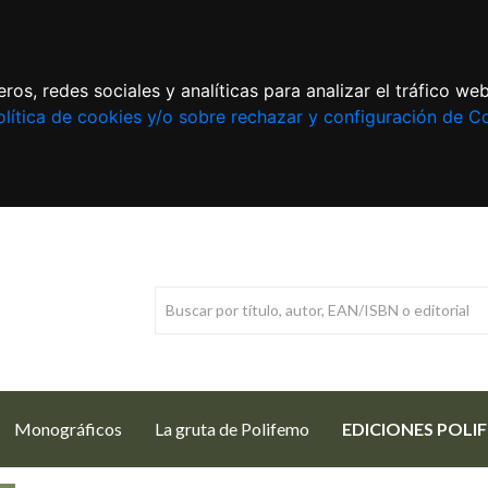
ros, redes sociales y analíticas para analizar el tráfico w
lítica de cookies y/o sobre rechazar y configuración de C
Monográficos
La gruta de Polifemo
EDICIONES POLI