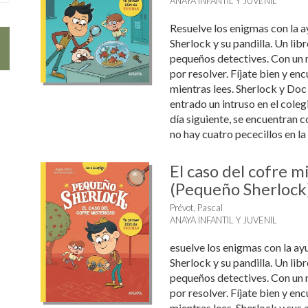
ANAYA INFANTIL Y JUVENIL
Resuelve los enigmas con la 
Sherlock y su pandilla. Un lib
pequeños detectives. Con un 
por resolver. Fíjate bien y en
mientras lees. Sherlock y Do
entrado un intruso en el coleg
día siguiente, se encuentran c
no hay cuatro pececillos en la 
El caso del cofre m
(Pequeño Sherlock
Prévot, Pascal
ANAYA INFANTIL Y JUVENIL
esuelve los enigmas con la a
Sherlock y su pandilla. Un lib
pequeños detectives. Con un 
por resolver. Fíjate bien y en
mientras lees. Sherlock y sus