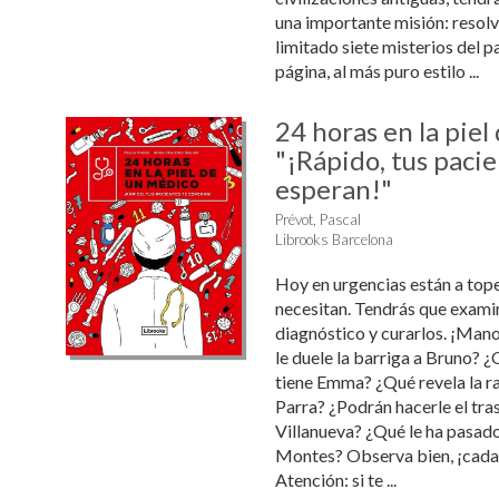
una importante misión: resolv
limitado siete misterios del p
página, al más puro estilo ...
24 horas en la piel
"¡Rápido, tus pacie
esperan!"
Prévot, Pascal
Librooks Barcelona
Hoy en urgencias están a tope
necesitan. Tendrás que examin
diagnóstico y curarlos. ¡Mano
le duele la barriga a Bruno?
tiene Emma? ¿Qué revela la r
Parra? ¿Podrán hacerle el tras
Villanueva? ¿Qué le ha pasado
Montes? Observa bien, ¡cada 
Atención: si te ...