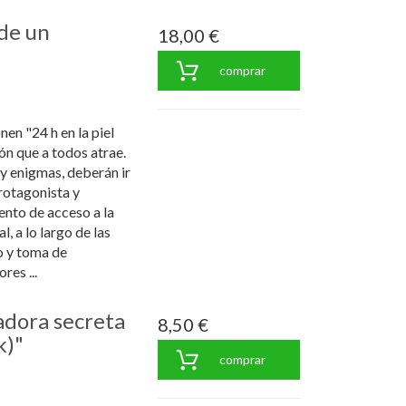
 de un
18,00 €
comprar
en "24 h en la piel
ón que a todos atrae.
y enigmas, deberán ir
protagonista y
nto de acceso a la
, a lo largo de las
o y toma de
res ...
adora secreta
8,50 €
k)"
comprar