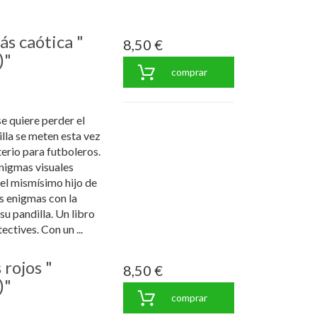
ás caótica "
8,50 €
)"
comprar
 quiere perder el
illa se meten esta vez
terio para futboleros.
enigmas visuales
el mismísimo hijo de
s enigmas con la
u pandilla. Un libro
ctives. Con un ...
 rojos "
8,50 €
)"
comprar