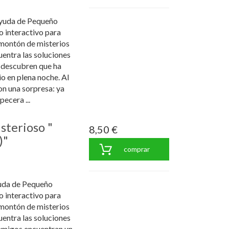
ayuda de Pequeño
ro interactivo para
montón de misterios
cuentra las soluciones
c descubren que ha
io en plena noche. Al
on una sorpresa: ya
pecera ...
isterioso "
8,50 €
)"
comprar
yuda de Pequeño
ro interactivo para
montón de misterios
cuentra las soluciones
 amigos encuentran un