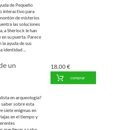
ayuda de Pequeño
ro interactivo para
montón de misterios
cuentra las soluciones
a, a Sherlock le han
 en su puerta. Parece
n la ayuda de sus
 identidad ...
 de un
18,00 €
comprar
alista en arqueología?
 saber sobre esta
ve siete enigmas en
iajas en el tiempo y
ferentes
ás que llevar a cabo