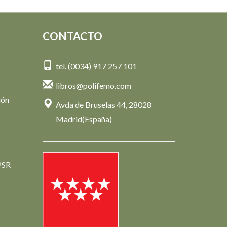
CONTACTO
tel. (0034) 917 257 101
libros@polifemo.com
ión
Avda de Bruselas 44, 28028
Madrid(España)
PSR