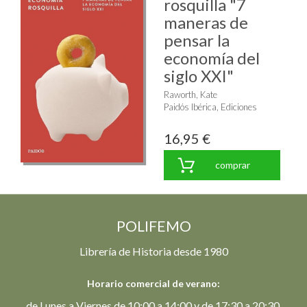
rosquilla "7
maneras de
pensar la
economía del
siglo XXI"
Raworth, Kate
Paidós Ibérica, Ediciones
16,95 €
comprar
POLIFEMO
Librería de Historia desde 1980
Horario comercial de verano:
de Lunes a Viernes de 10:00 a 14:00 y de 17:30 a 20:30.