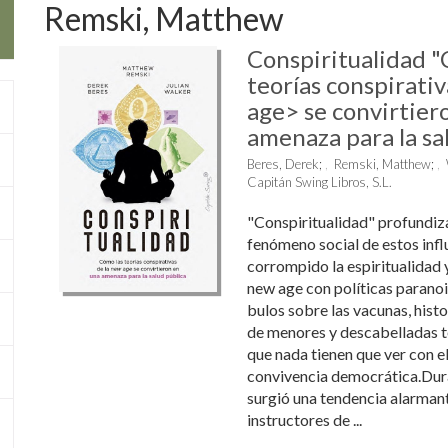
Remski, Matthew
Conspiritualidad "
teorías conspirati
age> se convirtier
amenaza para la sa
Beres, Derek
;
Remski, Matthew
;
Capitán Swing Libros, S.L.
"Conspiritualidad" profundiza
fenómeno social de estos infl
corrompido la espiritualidad y
new age con políticas paranoi
bulos sobre las vacunas, histo
de menores y descabelladas te
que nada tienen que ver con el 
convivencia democrática.Dur
surgió una tendencia alarmant
instructores de ...