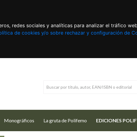
ros, redes sociales y analíticas para analizar el tráfico w
lítica de cookies y/o sobre rechazar y configuración de C
Monográficos
La gruta de Polifemo
EDICIONES POLI