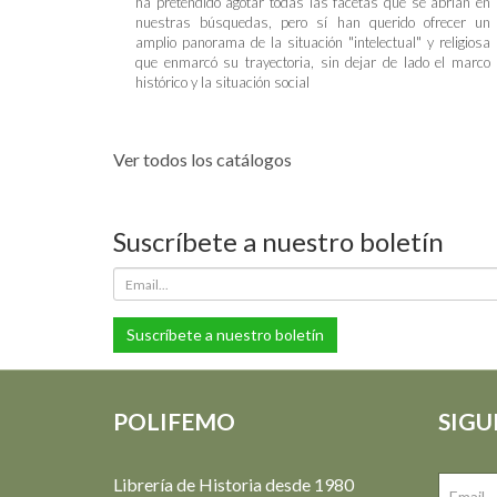
ha pretendido agotar todas las facetas que se abrían en
nuestras búsquedas, pero sí han querido ofrecer un
amplio panorama de la situación "intelectual" y religiosa
que enmarcó su trayectoria, sin dejar de lado el marco
histórico y la situación social
Ver todos los catálogos
Suscríbete a nuestro boletín
Suscríbete a nuestro boletín
POLIFEMO
SIGU
Librería de Historia desde 1980