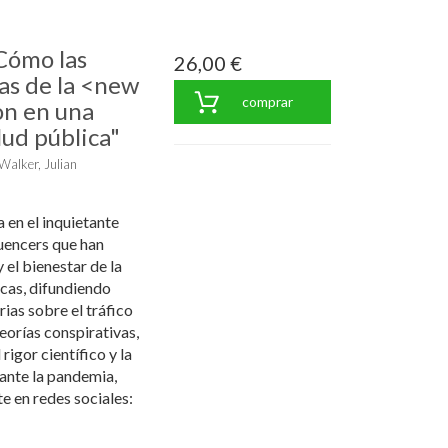
Cómo las
26,00 €
vas de la <new
comprar
on en una
lud pública"
Walker, Julian
 en el inquietante
uencers que han
 el bienestar de la
cas, difundiendo
rias sobre el tráfico
orías conspirativas,
rigor científico y la
ante la pandemia,
e en redes sociales: