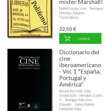
mister Marshall!
Deltell Escolar, Luis
;
Rodríguez
Merchán, Eduardo
T & B Editores
22,50 €
comprar
Diccionario del
cine
iberoamericano
- Vol. 1 "España,
Portugal y
América"
Bénard da Costa, Joao
;
Giroud, Iván
;
Heredero, Carlos
F.
;
Rodríguez Merchán,
Eduardo
;
Varios Autores
Fundación Autor