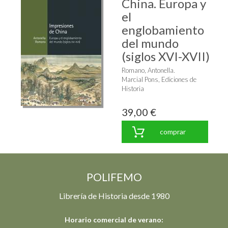
China. Europa y
el
englobamiento
del mundo
(siglos XVI-XVII)
Romano, Antonella.
Marcial Pons, Ediciones de
Historia
39,00 €
comprar
POLIFEMO
Librería de Historia desde 1980
Horario comercial de verano: