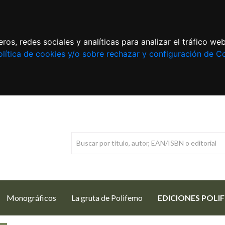
ros, redes sociales y analíticas para analizar el tráfico w
lítica de cookies y/o sobre rechazar y configuración de C
Monográficos
La gruta de Polifemo
EDICIONES POLI