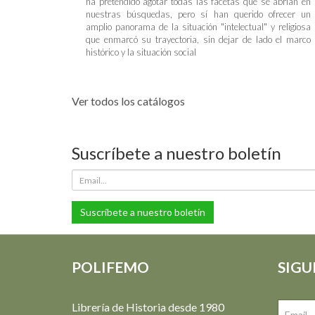
ha pretendido agotar todas las facetas que se abrían en
nuestras búsquedas, pero sí han querido ofrecer un
amplio panorama de la situación "intelectual" y religiosa
que enmarcó su trayectoria, sin dejar de lado el marco
histórico y la situación social
Ver todos los catálogos
Suscríbete a nuestro boletín
Suscríbete a nuestro boletín
POLIFEMO
SIGU
Librería de Historia desde 1980