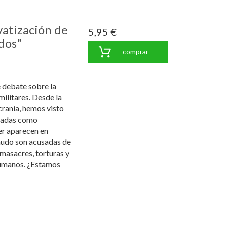
vatización de
5,95 €
ados"
comprar
e debate sobre la
militares. Desde la
crania, hemos visto
vadas como
r aparecen en
nudo son acusadas de
 masacres, torturas y
humanos. ¿Estamos