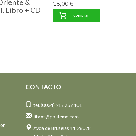
Oriente &
18,00 €
I. Libro + CD
comprar
CONTACTO
tel. (0034) 917 257 101
libros@polifemo.com
ión
Avda de Bruselas 44, 28028