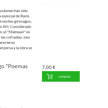
 volumen han sido
 esencial de Rumi,
erveches giróvagos,
lo XIII. Considerado
n, el "Matnawi" no
 las cofradías, sino
arecieron
l persa y la obra se
ego "Poemas
7,00 €
comprar