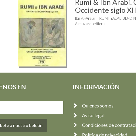
Rumi & Ibn Arabi. 
Occidente siglo XII
Ibn Al-Arabi
;
RUMI, YALAL UD-DIN
Almuzara, editorial
ENOS EN
INFORMACIÓN
Quienes somos
Aviso legal
Condiciones de contratac
bete a nuestro boletín
Política de privacidad