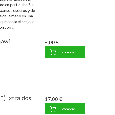
mo en particular. Su
iscursos oscuros y de
va de la mano en una
ue canta al ser, a la
ón con ...
nawi
9,00 €
comprar
 "(Extraídos
17,00 €
comprar