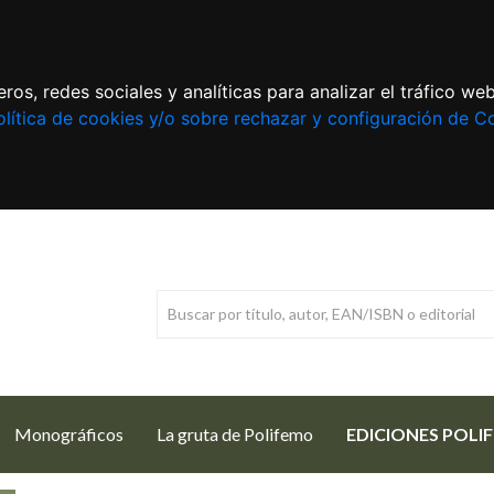
ros, redes sociales y analíticas para analizar el tráfico w
lítica de cookies y/o sobre rechazar y configuración de C
Monográficos
La gruta de Polifemo
EDICIONES POLI