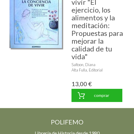
vivir "El
ejercicio, los
alimentos y la
meditación:
Propuestas para
mejorar la
calidad de tu
vida"
Saltoon, Diana
Alta Fulla, Editorial
13,00 €
comprar
POLIFEMO
Librería de Historia desde 1980