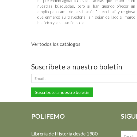
ha pretendido agotar todas las facetas que se abrían en
nuestras búsquedas, pero sí han querido ofrecer un
amplio panorama de la situación "intelectual" y religiosa
que enmarcó su trayectoria, sin dejar de lado el marco
histórico y la situación social
Ver todos los catálogos
Suscríbete a nuestro boletín
Suscríbete a nuestro boletín
POLIFEMO
SIGU
Librería de Historia desde 1980