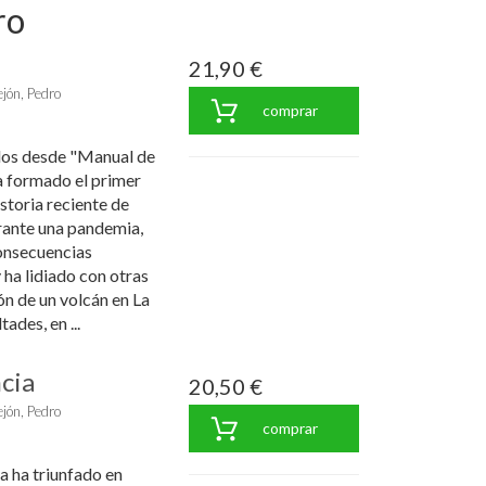
ro
21,90 €
jón, Pedro
comprar
idos desde "Manual de
a formado el primer
storia reciente de
urante una pandemia,
consecuencias
ha lidiado con otras
ón de un volcán en La
ades, en ...
cia
20,50 €
jón, Pedro
comprar
 ha triunfado en