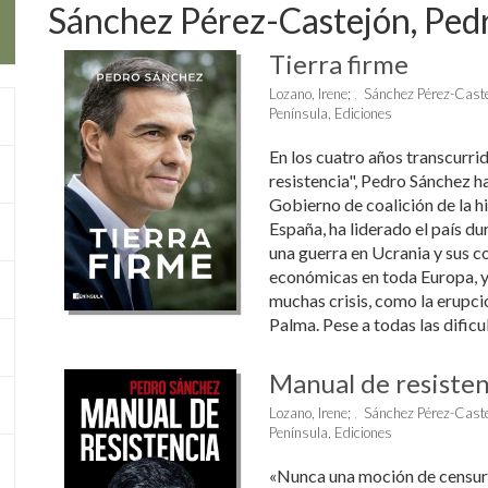
Sánchez Pérez-Castejón, Ped
Tierra firme
Lozano, Irene
;
Sánchez Pérez-Caste
Península, Ediciones
En los cuatro años transcurr
resistencia", Pedro Sánchez h
Gobierno de coalición de la hi
España, ha liderado el país d
una guerra en Ucrania y sus 
económicas en toda Europa, y 
muchas crisis, como la erupci
Palma. Pese a todas las dificult
Manual de resisten
Lozano, Irene
;
Sánchez Pérez-Caste
Península, Ediciones
«Nunca una moción de censura