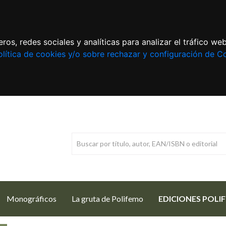
ros, redes sociales y analíticas para analizar el tráfico w
lítica de cookies y/o sobre rechazar y configuración de C
Monográficos
La gruta de Polifemo
EDICIONES POLI