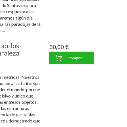
 du Sautoy explora
dar respuesta a las
raremos algún día
a, las paradojas de la
...
por los
30,00 €
uraleza"
comprar
simétricas. Nuestros
ocen al instante. Son
er el mundo, porque
isivo y único que
s entre los objetos:
a las estructuras
teoría de partículas
 queda demostrado que