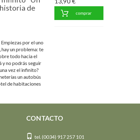
13,90 €
 historia de
comprar
. Empiezas por el uno
sí, hay un problema: te
obre todo hacia el
rá y no podrás seguir
na vez el infinito?
meterías un autobús
otel de habitaciones
CONTACTO
tel. (0034) 917 257 101