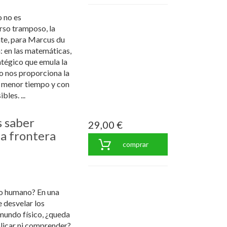
 no es
rso tramposo, la
nte, para Marcus du
: en las matemáticas,
atégico que emula la
jo nos proporciona la
l menor tiempo y con
les. ...
 saber
29,00 €
la frontera
comprar
to humano? En una
e desvelar los
mundo físico, ¿queda
licar ni comprender?