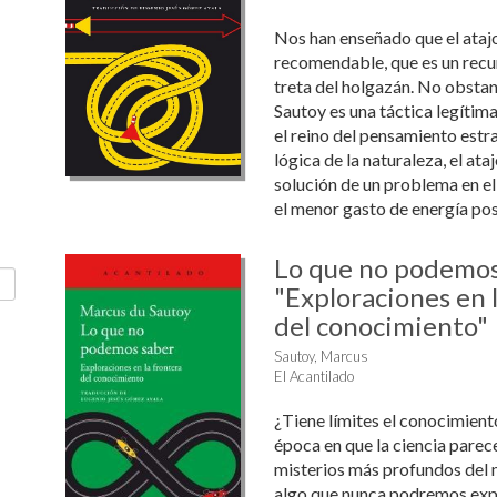
Nos han enseñado que el atajo
recomendable, que es un recu
treta del holgazán. No obsta
Sautoy es una táctica legítima
el reino del pensamiento estr
lógica de la naturaleza, el ata
solución de un problema en e
el menor gasto de energía posib
Lo que no podemos
"Exploraciones en 
del conocimiento"
Sautoy, Marcus
El Acantilado
¿Tiene límites el conocimien
época en que la ciencia parec
misterios más profundos del 
algo que nunca podremos exp