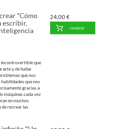
crear "Cómo
24,00 €
escribir,
comprar
inteligencia
incontrovertible que
 arte y de hallar
 problemas que nos
s habilidades que nos
ecisamente gracias a
do máquinas cada vez
eran en muchos
 de recrear las
infinito "Un