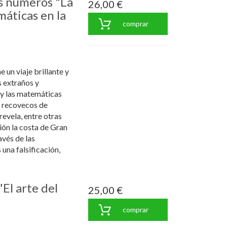
os números "La
26,00 €
máticas en la
comprar
un viaje brillante y
s extraños y
y las matemáticas
s recovecos de
 revela, entre otras
ión la costa de Gran
avés de las
 una falsificación,
El arte del
25,00 €
comprar