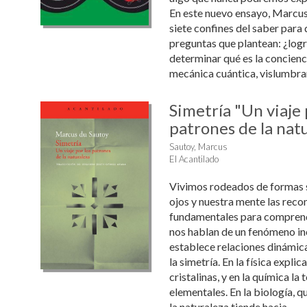
En este nuevo ensayo, Marcus
siete confines del saber para 
preguntas que plantean: ¿log
determinar qué es la concienci
mecánica cuántica, vislumbrar 
Simetría "Un viaje 
patrones de la nat
Sautoy, Marcus
El Acantilado
Vivimos rodeados de formas 
ojos y nuestra mente las recon
fundamentales para comprend
nos hablan de un fenómeno inc
establece relaciones dinámica
la simetría. En la física explic
cristalinas, y en la química la 
elementales. En la biología,
la naturaleza tiende hacia ...