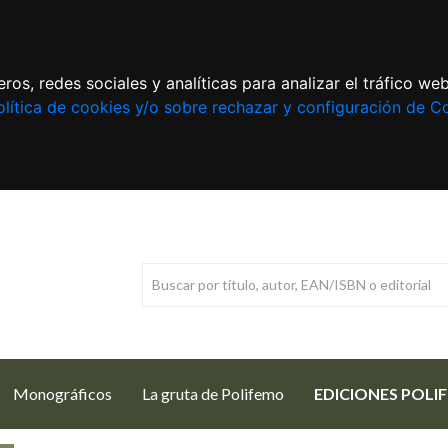
ros, redes sociales y analíticas para analizar el tráfico w
lítica de cookies y/o sobre rechazar y configuración de C
Monográficos
La gruta de Polifemo
EDICIONES POLI