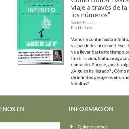
viaje a través de la
los números"
Sautoy, Marcus
Blackie Books
Vamos a contar hasta infinito
y a partir de ahí es fácil. Eso 
va a llevar bastante tiempo, s
final. Tu vida, finita, se agota
contando. Porque, ¿acaba algu
¿Alguien ha llegado? ¿Cómo 
de infinitos pasajeros en un h
infinitas? ...
ENOS EN
INFORMACIÓN
Quienes somos