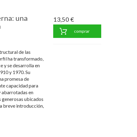
rna: una
13,50 €
n
comprar
tructural de las
erfil ha transformado,
e y se desarrolla en
1910 y 1970. Su
una promesa de
nte capacidad para
y abarrotadas en
s generosas ubicados
a breve introducción,