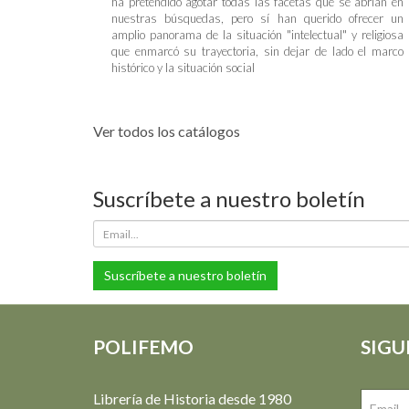
ha pretendido agotar todas las facetas que se abrían en
nuestras búsquedas, pero sí han querido ofrecer un
amplio panorama de la situación "intelectual" y religiosa
que enmarcó su trayectoria, sin dejar de lado el marco
histórico y la situación social
Ver todos los catálogos
Suscríbete a nuestro boletín
Suscríbete a nuestro boletín
POLIFEMO
SIGU
Librería de Historia desde 1980