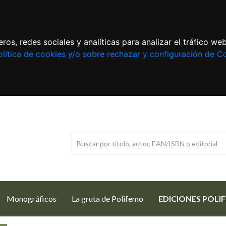
ros, redes sociales y analíticas para analizar el tráfico w
lítica de cookies y/o sobre rechazar y configuración de C
Monográficos
La gruta de Polifemo
EDICIONES POLI