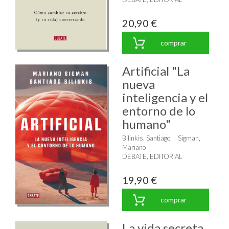
20,90 €
comprar
Artificial "La
nueva
inteligencia y el
entorno de lo
humano"
Bilinkis, Santiago
;
Sigman,
Mariano
DEBATE, EDITORIAL
19,90 €
comprar
La vida secreta