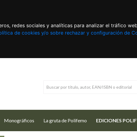
ros, redes sociales y analíticas para analizar el tráfico w
lítica de cookies y/o sobre rechazar y configuración de C
Monográficos
La gruta de Polifemo
EDICIONES POLI