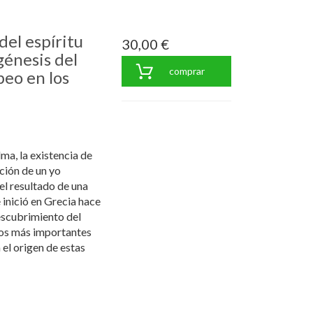
del espíritu
30,00 €
génesis del
comprar
eo en los
lma, la existencia de
ción de un yo
el resultado de una
e inició en Grecia hace
escubrimiento del
 los más importantes
a el origen de estas