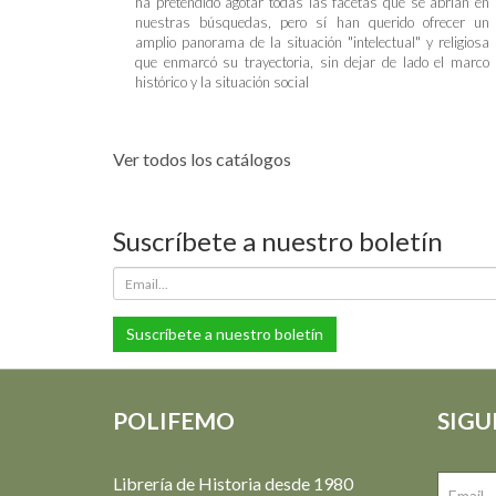
ha pretendido agotar todas las facetas que se abrían en
nuestras búsquedas, pero sí han querido ofrecer un
amplio panorama de la situación "intelectual" y religiosa
que enmarcó su trayectoria, sin dejar de lado el marco
histórico y la situación social
Ver todos los catálogos
Suscríbete a nuestro boletín
Suscríbete a nuestro boletín
POLIFEMO
SIGU
Librería de Historia desde 1980