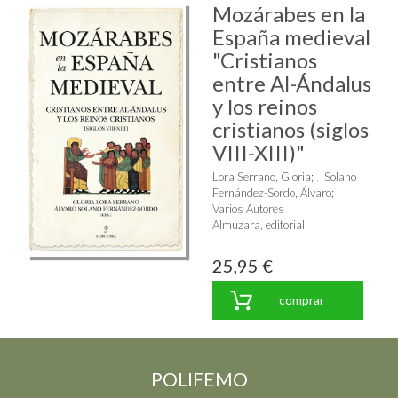
Mozárabes en la
España medieval
"Cristianos
entre Al-Ándalus
y los reinos
cristianos (siglos
VIII-XIII)"
Lora Serrano, Gloria
;
Solano
Fernández-Sordo, Álvaro
;
Varios Autores
Almuzara, editorial
25,95 €
comprar
POLIFEMO