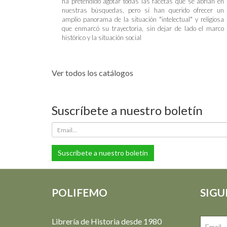
ha pretendido agotar todas las facetas que se abrían en
nuestras búsquedas, pero sí han querido ofrecer un
amplio panorama de la situación "intelectual" y religiosa
que enmarcó su trayectoria, sin dejar de lado el marco
histórico y la situación social
Ver todos los catálogos
Suscríbete a nuestro boletín
Suscríbete a nuestro boletín
POLIFEMO
SIGU
Librería de Historia desde 1980