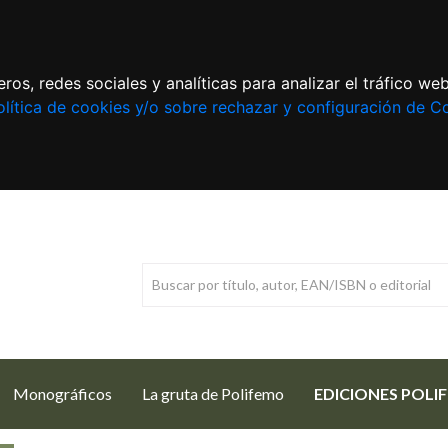
ros, redes sociales y analíticas para analizar el tráfico w
lítica de cookies y/o sobre rechazar y configuración de C
Monográficos
La gruta de Polifemo
EDICIONES POLI