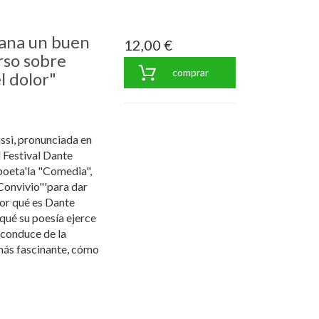
sana un buen
12,00 €
rso sobre
comprar
l dolor"
ssi, pronunciada en
 Festival Dante
 poeta'la "Comedia",
"Convivio"'para dar
por qué es Dante
ué su poesía ejerce
 conduce de la
 más fascinante, cómo