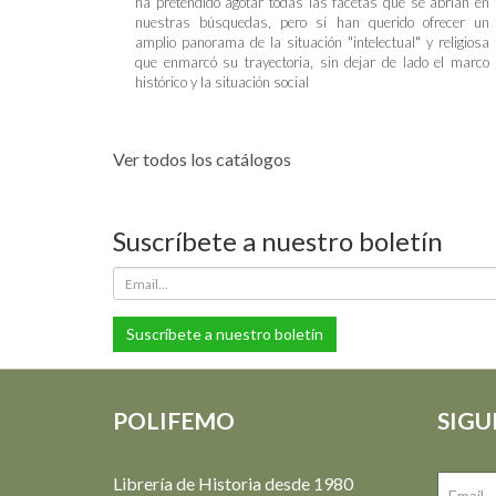
ha pretendido agotar todas las facetas que se abrían en
nuestras búsquedas, pero sí han querido ofrecer un
amplio panorama de la situación "intelectual" y religiosa
que enmarcó su trayectoria, sin dejar de lado el marco
histórico y la situación social
Ver todos los catálogos
Suscríbete a nuestro boletín
Suscríbete a nuestro boletín
POLIFEMO
SIGU
Librería de Historia desde 1980