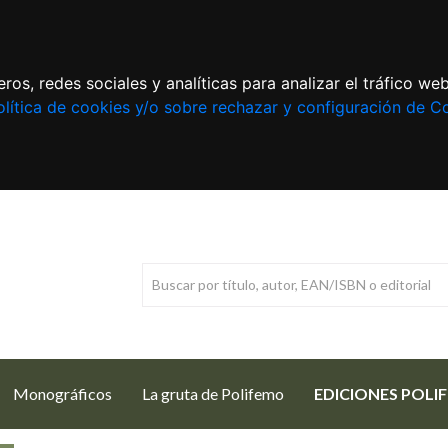
ros, redes sociales y analíticas para analizar el tráfico w
lítica de cookies y/o sobre rechazar y configuración de C
Monográficos
La gruta de Polifemo
EDICIONES POLI