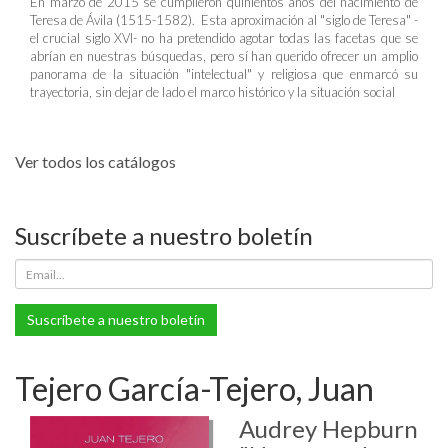
En marzo de 2015 se cumplieron quinientos años del nacimiento de
Teresa de Ávila (1515-1582). Esta aproximación al "siglo de Teresa" -
el crucial siglo XVI- no ha pretendido agotar todas las facetas que se
abrían en nuestras búsquedas, pero sí han querido ofrecer un amplio
panorama de la situación "intelectual" y religiosa que enmarcó su
trayectoria, sin dejar de lado el marco histórico y la situación social
Ver todos los catálogos
Suscríbete a nuestro boletín
Suscríbete a nuestro boletín
Tejero García-Tejero, Juan
Audrey Hepburn