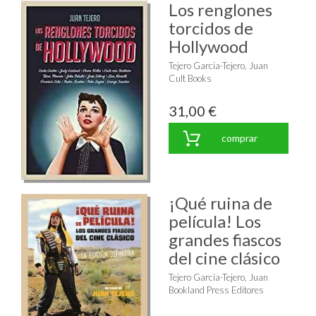
Los renglones
torcidos de
Hollywood
Tejero García-Tejero, Juan
Cult Books
31,00 €
comprar
¡Qué ruina de
película! Los
grandes fiascos
del cine clásico
Tejero García-Tejero, Juan
Bookland Press Editores