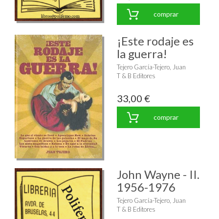
comprar
¡Este rodaje es
la guerra!
Tejero García-Tejero, Juan
T & B Editores
33,00 €
comprar
John Wayne - II.
1956-1976
Tejero García-Tejero, Juan
T & B Editores