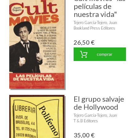
películas de
nuestra vida"
Tejero García-Tejero, Juan
Bookland Press Editores
26,50 €
comprar
El grupo salvaje
de Hollywood
Tejero García-Tejero, Juan
T & B Editores
35,00 €