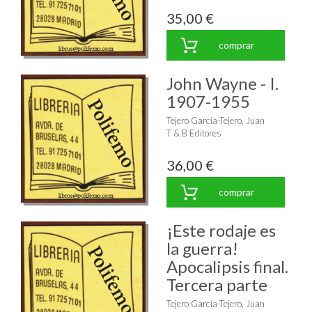
35,00 €
comprar
John Wayne - I.
1907-1955
Tejero García-Tejero, Juan
T & B Editores
36,00 €
comprar
¡Este rodaje es
la guerra!
Apocalipsis final.
Tercera parte
Tejero García-Tejero, Juan