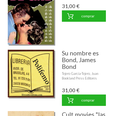
31,00 €
comprar
Su nombre es
Bond, James
Bond
Tejero García-Tejero, Juan
Bookland Press Editores
31,00 €
comprar
Cult movies "las