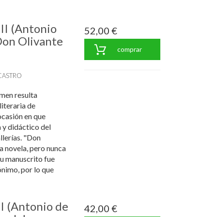
II (Antonio
52,00 €
on Olivante
comprar
CASTRO
umen resulta
iteraria de
ocasión en que
y didáctico del
llerías. "Don
ca novela, pero nunca
su manuscrito fue
nimo, por lo que
I (Antonio de
42,00 €