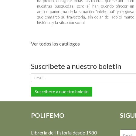
ha pretendido agotar todas las facetas que se abrían en
nuestras búsquedas, pero sí han querido ofrecer un
amplio panorama de la situación "intelectual" y religiosa
que enmarcó su trayectoria, sin dejar de lado el marco
histórico y la situación social
Ver todos los catálogos
Suscríbete a nuestro boletín
Suscríbete a nuestro boletín
POLIFEMO
SIGU
Librería de Historia desde 1980