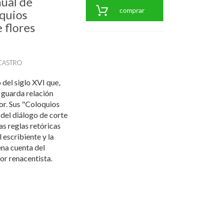
ual de
comprar
oquios
e flores
CASTRO
 del siglo XVI que,
 guarda relación
or. Sus "Coloquios
 del diálogo de corte
as reglas retóricas
 escribiente y la
ena cuenta del
or renacentista.