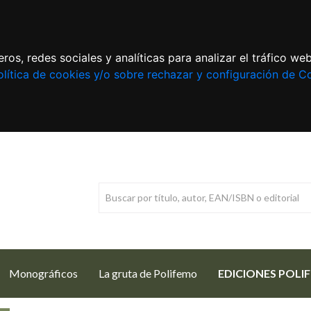
ros, redes sociales y analíticas para analizar el tráfico w
lítica de cookies y/o sobre rechazar y configuración de C
Monográficos
La gruta de Polifemo
EDICIONES POLI