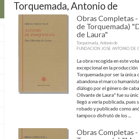
Torquemada, Antonio de
Obras Completas - 
de Torquemada) "D
de Laura"
Torquemada, Antonio de
FUNDACION JOSE ANTONIO DE 
La obra recogida en este vol
excepcional en la producción l
Torquemada por ser la única 
abandona el marco humanista 
diálogo por el género de caba
Olivante de Laura" fue su úni
llegó a verla publicada, pues 
robado y publicado como anó
tampoco disfrutó de los ...
Obras Completas - 