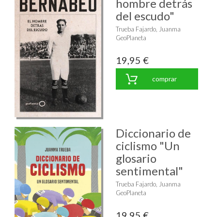
hombre detrás
del escudo"
Trueba Fajardo, Juanma
GeoPlaneta
19,95 €
comprar
Diccionario de
ciclismo "Un
glosario
sentimental"
Trueba Fajardo, Juanma
GeoPlaneta
19,95 €