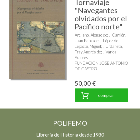
Tornaviaje
"Navegantes
olvidados por el
Pacífico norte"
Arellano, Alonso de
;
Carrión,
Juan Pablo de
;
López de
Legazpi, Miguel
;
Urdaneta,
Fray Andrés de
;
Varios
Autores
FUNDACION JOSE ANTONIO
DE CASTRO
50,00 €
comprar
POLIFEMO
Librería de Historia desde 1980