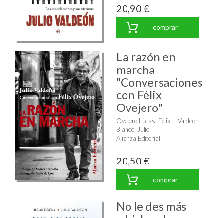
20,90 €
comprar
La razón en
marcha
"Conversaciones
con Félix
Ovejero"
Ovejero Lucas, Félix
;
Valdeón
Blanco, Julio
Alianza Editorial
20,50 €
comprar
No le des más