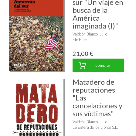
sur "Un viaje en
busca de la
América
imaginada (I)"
Valdeón Blanco, Julio
Efe Eme
21,00 €
comprar
Matadero de
reputaciones
"Las
cancelaciones y
sus víctimas"
Valdeón Blanco, Julio
La Esfera de los Libros S.L.