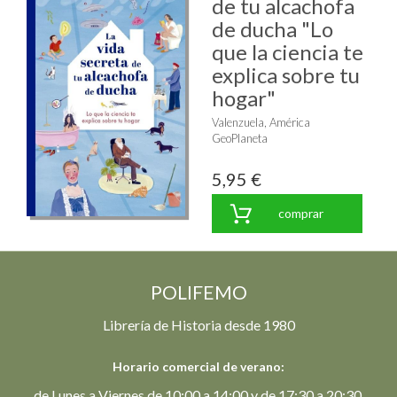
de tu alcachofa
de ducha "Lo
que la ciencia te
explica sobre tu
hogar"
Valenzuela, América
GeoPlaneta
5,95 €
comprar
POLIFEMO
Librería de Historia desde 1980
Horario comercial de verano:
de Lunes a Viernes de 10:00 a 14:00 y de 17:30 a 20:30.