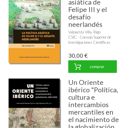
asiática de
Felipe III y el
desafío
neerlandés
Valpuesta Villa, Íñigo
CSIC - Consejo Superior de
Investigaciones Científicas
30,00 €
comprar
Un Oriente
ibérico "Política,
cultura e
intercambios
mercantiles en
el nacimiento de
la globalización,